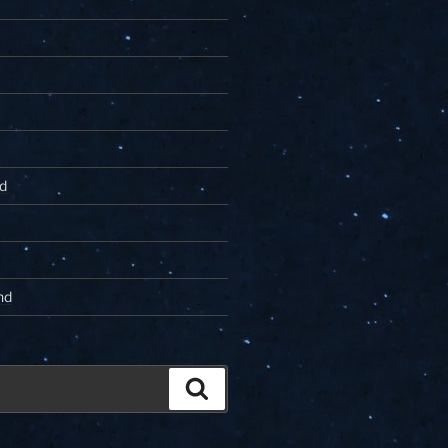
d
nd
Zoeken