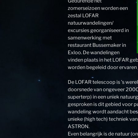
Gedurende het
zomerseizoen worden een
zestal LOFAR
natuurwandelingen/
excursies georganiseerd in
samenwerking met
restaurant Bussemaker in
Exloo. De wandelingen
vinden plaats in het LOFAR geb
worden begeleid door ervaren 
De LOFAR telescoop is ’s were
doorsnede van ongeveer 2000 k
superterp) in een uniek natuurg
gesproken is dit gebied voor pu
wandeling wordt aandacht best
unieke (high tech) techniek v
ASTRON.
Even belangrijk is de natuur (