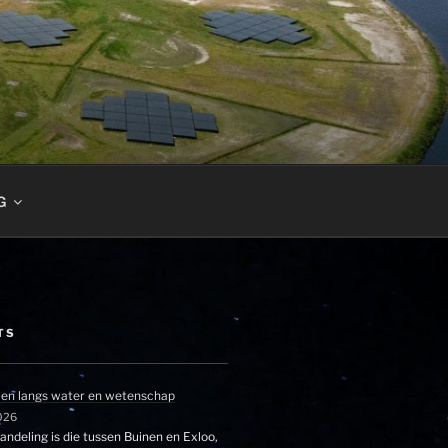
G
TS
en langs water en wetenschap
026
ndeling is die tussen Buinen en Exloo,