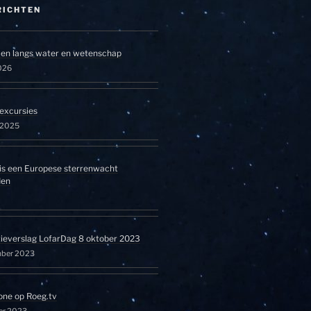
RICHTEN
en langs water en wetenschap
026
excursies
l 2025
is een Europese sterrenwacht
den
tieverslag LofarDag 8 oktober 2023
mber 2023
one op Roeg.tv