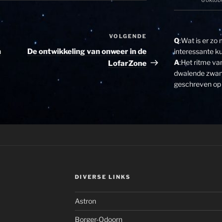
6 oktob
VOLGENDE
Volgend
Q
:Wat is er zo
bericht
n
De ontwikkeling van onweer in de
interessante k
A
:Het ritme v
LofarZone
dwalende zwane
geschreven op 
DIVERSE LINKS
Astron
Borger-Odoorn