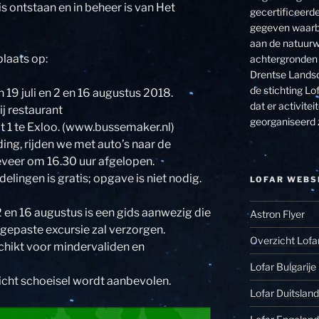
s ontstaan en in beheer is van Het
gecertificeerde
gegeven waarbi
aan de natuurw
laats op:
achtergronden 
Drentse Landsc
de stichting Lof
n 19 juli en 2 en 16 augustus 2018.
dat er activit
j restaurant
georganiseerd 
 1 te Exloo. (www.bussemaker.nl)
ding, rijden we met auto’s naar de
eveer om 16.30 uur afgelopen.
ingen is gratis; opgave is niet nodig.
LOFAR WEBS
 en 16 augustus is een gids aanwezig die
Astron Flyer
gepaste excursie zal verzorgen.
Overzicht Lofa
chikt voor mindervaliden en
Lofar Bulgarije
cht schoeisel wordt aanbevolen.
Lofar Duitsland