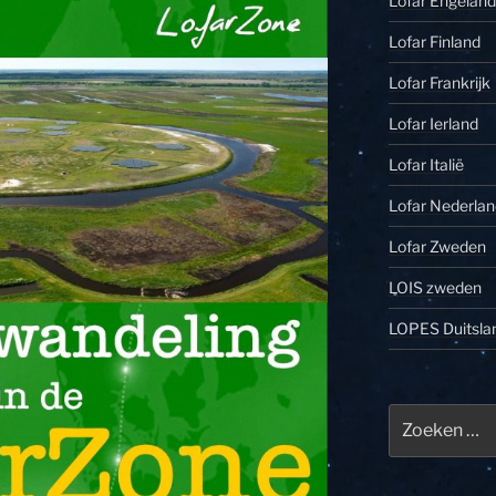
Lofar Engeland
Lofar Finland
Lofar Frankrijk
Lofar Ierland
Lofar Italië
Lofar Nederlan
Lofar Zweden
LOIS zweden
LOPES Duitsla
Zoeken
naar: