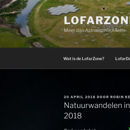
Ga
naar
LOFARZON
de
inhoud
Meer dan Astronomie Alleen
Wat is de LofarZone?
LofarD
GEPLAATST
20 APRIL 2018
DOOR
ROBIN K
OP
Natuurwandelen in
2018