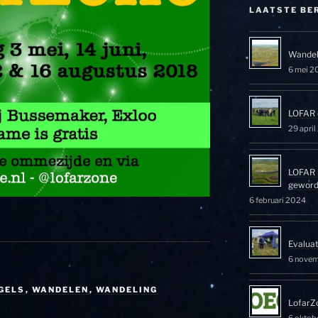
LAATSTE BE
Wandel
6 mei 2
LOFAR 
29 apri
LOFAR 
gewor
6 februari 2024
Evalua
6 nove
GELS
,
WANDELEN
,
WANDELING
LofarZ