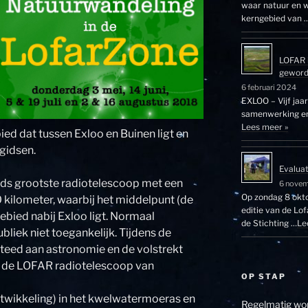
waar natuur en w
kerngebied van 
LOFAR 
gewor
6 februari 2024
EXLOO – Vijf jaa
samenwerking en 
Lees meer »
ied dat tussen Exloo en Buinen ligt en
gidsen.
Evalua
lds grootste radiotelescoop met een
6 nove
Op zondag 8 okto
ilometer, waarbij het middelpunt (de
editie van de Lo
ebied nabij Exloo ligt. Normaal
de Stichting …
Le
bliek niet toegankelijk. Tijdens de
eed aan astronomie en de volstrekt
an de LOFAR radiotelescoop van
OP STAP
ontwikkeling) in het kwelwatermoeras en
Regelmatig wor