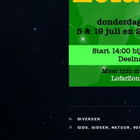
CATEGORIEËN
DIVERSEN
TAGS
GIDS
,
GIDSEN
,
NATUUR
,
VO