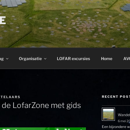
E
ag
Organisatie
LOFAR excursies
Home
AV
RECENT POS
ETELAARS
 de LofarZone met gids
Wandel
6 mei 2
Een bijzondere wa