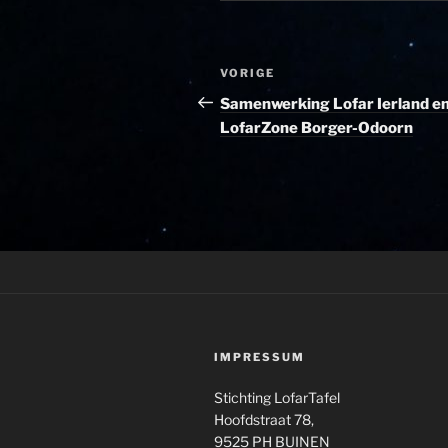
Bericht
Vorig
VORIGE
navigatie
bericht
Samenwerking Lofar Ierland e
LofarZone Borger-Odoorn
IMPRESSUM
Stichting LofarTafel
Hoofdstraat 78,
9525 PH BUINEN