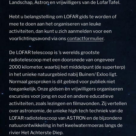
Landschap, Astron en vrijwilligers van de LofarTafel.
Hebt u belangstelling om LOFAR gids te worden of
mee te doen aan het organiseren van leuke
activiteiten, dan kunt u zich aanmelden voor een
voorlichtingsavond via ons
contactformulier
.
De LOFAR telescoop is ’s werelds grootste
radiotelescoop met een doorsnede van ongeveer
2000 kilometer, waarbij het middelpunt (de superterp)
in het unieke natuurgebied nabij Buinen/ Exloo ligt.
Normaal gesproken is dit gebied voor publiek niet
toegankelijk. Onze gidsen en vrijwilligers organiseren
excursies voor jong en oud en andere educatieve
activiteiten, zoals lezingen en filmavonden. Zij vertellen
over astronomie, de unieke high tech techniek van de
LOFAR radiotelescoop van ASTRON en de bijzondere
natuurontwikkeling in het kwelwatermoeras langs de
rivier Het Achterste Diep.