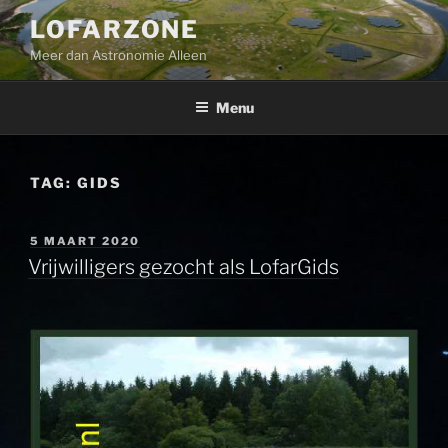
Ga
LOFARZONE
naar
Meer dan Astronomie Alleen
de
inhoud
Menu
TAG:
GIDS
GEPLAATST
5 MAART 2020
OP
Vrijwilligers gezocht als LofarGids