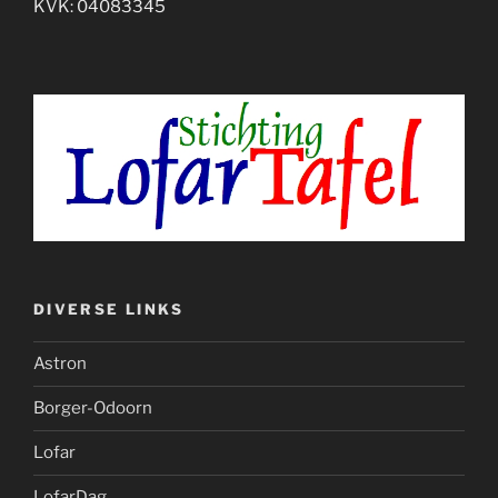
KVK: 04083345
DIVERSE LINKS
Astron
Borger-Odoorn
Lofar
LofarDag