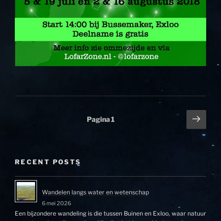
Berichten
Volg
Pagina
1
pagi
paginering
RECENT POSTS
Wandelen langs water en wetenschap
6 mei 2026
Een bijzondere wandeling is die tussen Buinen en Exloo, waar natuur