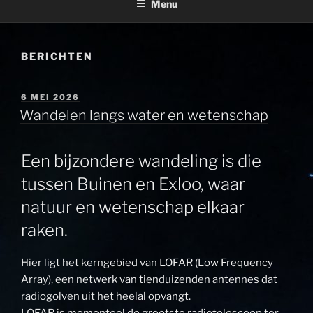
Menu
BERICHTEN
GEPLAATST
6 MEI 2026
OP
Wandelen langs water en wetenschap
Een bijzondere wandeling is die
tussen Buinen en Exloo, waar
natuur en wetenschap elkaar
raken.
Hier ligt het kerngebied van LOFAR (Low Frequency
Array), een netwerk van tienduizenden antennes dat
radiogolven uit het heelal opvangt.
LOFAR is momenteel de grootste radiotelescoop ter