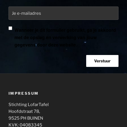
Je e-mailadres
Wanneer je dit formulier gebruikt, ga je akkoord
met de opslag en verwerking van jouw
gegevens door deze website.
IMPRESSUM
Stichting LofarTafel
Hoofdstraat 78,
9525 PH BUINEN
KVK: 04083345