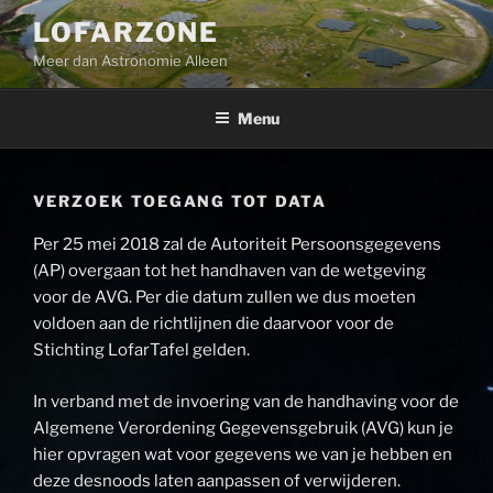
Ga
LOFARZONE
naar
Meer dan Astronomie Alleen
de
inhoud
Menu
VERZOEK TOEGANG TOT DATA
Per 25 mei 2018 zal de Autoriteit Persoonsgegevens
(AP) overgaan tot het handhaven van de wetgeving
voor de AVG. Per die datum zullen we dus moeten
voldoen aan de richtlijnen die daarvoor voor de
Stichting LofarTafel gelden.
In verband met de invoering van de handhaving voor de
Algemene Verordening Gegevensgebruik (AVG) kun je
hier opvragen wat voor gegevens we van je hebben en
deze desnoods laten aanpassen of verwijderen.