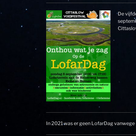
De vijf
septemb
Cittaslo
In 2021 was er geen LofarDag vanwege