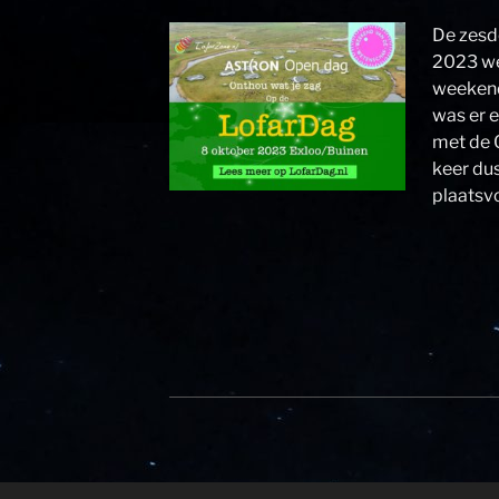
De zesd
2023 we
weekend
was er 
met de 
keer dus
plaatsv