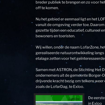
breder publiek te brengen en zo voor he
off te komen.
Nu het gebied er eenmaal ligt en het LO
vanuit de omgeving verder toe. Daarom 
gezette tijden een educatief, cultureel en
bewoners en toeristen.
Wij willen, onder de naam LofarZone, h
gerealiseerde natuurontwikkeling langs
etalage zetten voor het geïnteresseerde
Samen met ASTRON, de Stichting Het D
ondernemers uit de gemeente Borger-Odoo
drijvende kracht bezig om telkens weer 
zoals de LofarDag, te Exloo.
De eerste
in Exloo