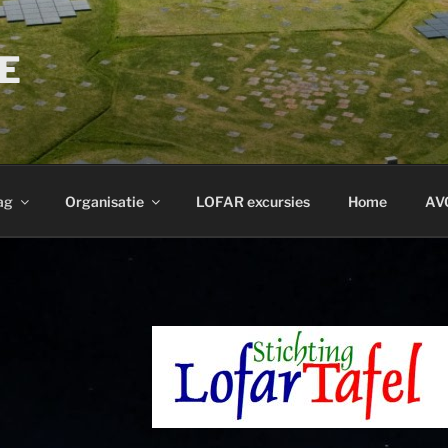
E
ag
Organisatie
LOFAR excursies
Home
AV