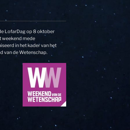
de LofarDag op 8 oktober
it weekend mede
seerd in het kader van het
 van de Wetenschap.