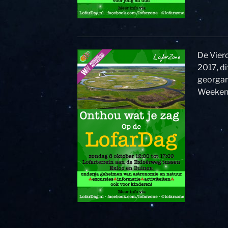
De Vier
2017, d
georgani
Weekend