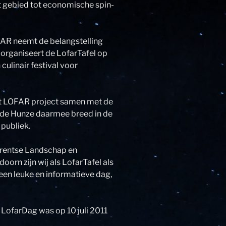
t gebied tot economische spin-
FAR neemt de belangstelling
organiseert de LofarTafel op
 culinair festival voor
et LOFAR project samen met de
 de Hunze daarmee breed in de
 publiek.
rentse Landschap en
rn zijn wij als LofarTafel als
een leuke en informatieve dag,
 LofarDag was op 10 juli 2011