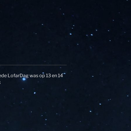
de LofarDag was op 13 en 14
3