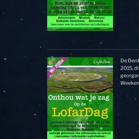
De Derd
2015, d
georgani
Weekend