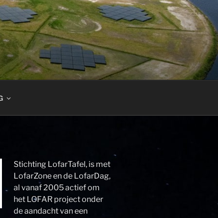
G
Stichting LofarTafel, is met
LofarZone en de LofarDag,
al vanaf 2005 actief om
het LOFAR project onder
de aandacht van een