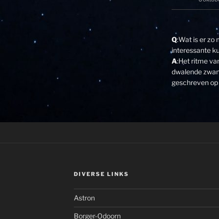
Q
:Wat is er zo
interessante k
A
:Het ritme v
dwalende zwane
geschreven op 
DIVERSE LINKS
Astron
Borger-Odoorn