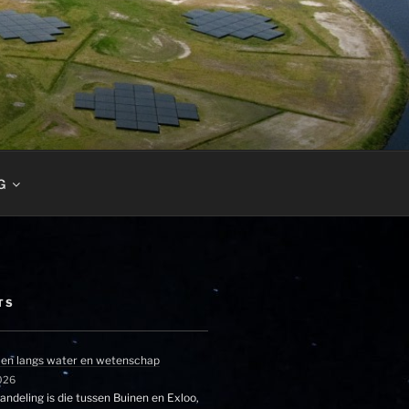
G
TS
en langs water en wetenschap
026
ndeling is die tussen Buinen en Exloo,