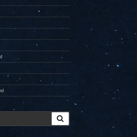
d
nd
Zoeken