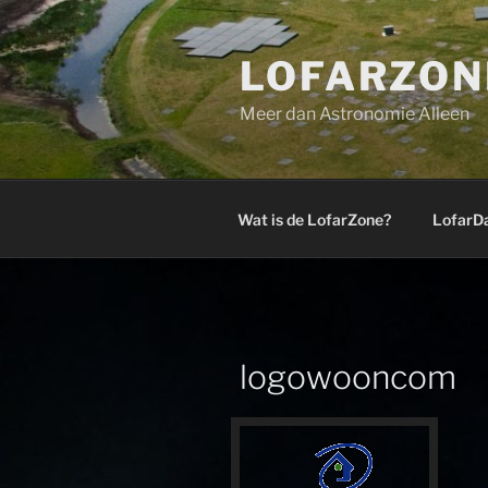
Ga
naar
LOFARZON
de
inhoud
Meer dan Astronomie Alleen
Wat is de LofarZone?
LofarD
logowooncom