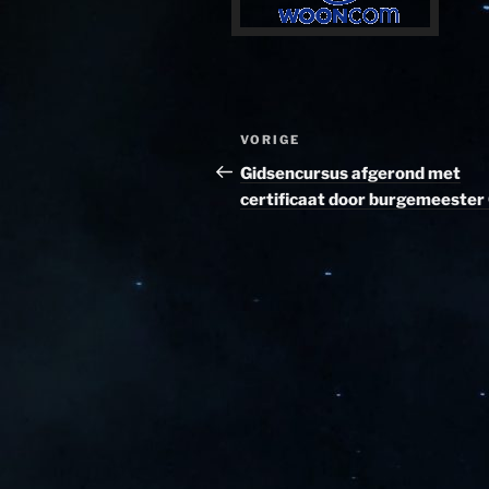
Bericht
Vorig
VORIGE
navigatie
bericht
Gidsencursus afgerond met
certificaat door burgemeester