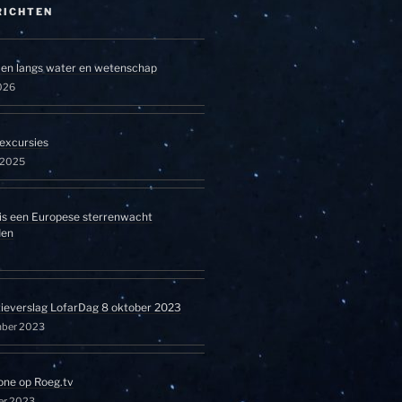
RICHTEN
en langs water en wetenschap
026
excursies
l 2025
is een Europese sterrenwacht
den
tieverslag LofarDag 8 oktober 2023
mber 2023
one op Roeg.tv
er 2023