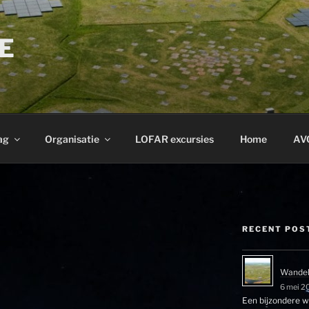
E
ag
Organisatie
LOFAR excursies
Home
AV
RECENT POS
Wandel
6 mei 2
Een bijzondere wa