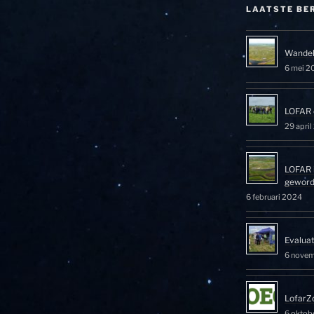
LAATSTE BE
Wandel
6 mei 2
LOFAR 
29 apri
LOFAR 
gewor
6 februari 2024
Evalua
6 nove
LofarZ
6 oktob