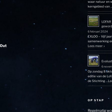
waar natuur en w
kerngebied van 
LOFAR 
gewor
6 februari 2024
EXLOO – Vijf jaa
samenwerking en 
 Out
Lees meer »
Evalua
6 nove
Op zondag 8 okto
editie van de Lo
de Stichting …
Le
OP STAP
Regelmatig wor