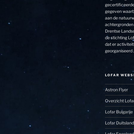
gecertificeerde
gegeven waarbi
aan de natuurw
achtergronden 
Drentse Landsc
de stichting Lof
dat er activit
georganiseerd 
LOFAR WEBS
Astron Flyer
Overzicht Lofa
Lofar Bulgarije
Lofar Duitsland
Lofar Engeland