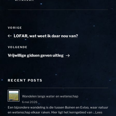
Bericht
Vorig
VORIGE
navigatie
bericht
LOFAR, wat weet ik daar nou van?
Volgend
VOLGENDE
bericht
Vrijwillige gidsen geven uitleg
RECENT POSTS
Wandelen langs water en wetenschap
6 mei 2026
Een bijzondere wandeling is die tussen Buinen en Exloo, waar natuur
en wetenschap elkaar raken. Hier ligt het kerngebied van …
Lees