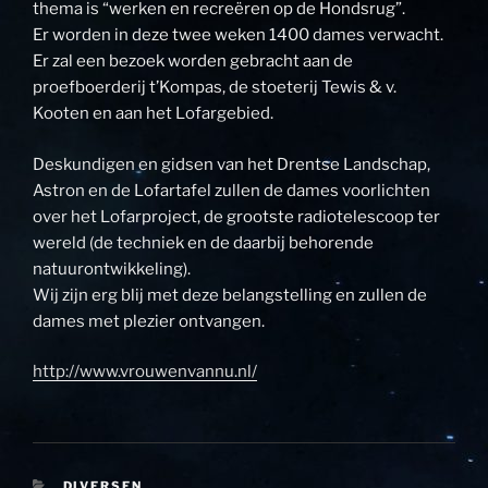
thema is “werken en recreëren op de Hondsrug”.
Er worden in deze twee weken 1400 dames verwacht.
Er zal een bezoek worden gebracht aan de
proefboerderij t’Kompas, de stoeterij Tewis & v.
Kooten en aan het Lofargebied.
Deskundigen en gidsen van het Drentse Landschap,
Astron en de Lofartafel zullen de dames voorlichten
over het Lofarproject, de grootste radiotelescoop ter
wereld (de techniek en de daarbij behorende
natuurontwikkeling).
Wij zijn erg blij met deze belangstelling en zullen de
dames met plezier ontvangen.
http://www.vrouwenvannu.nl/
CATEGORIEËN
DIVERSEN