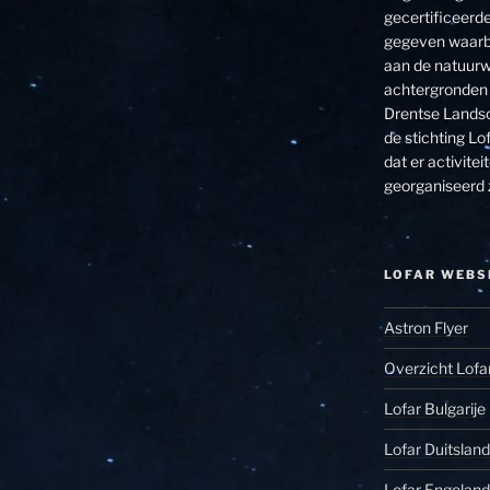
gecertificeerde
gegeven waarbi
aan de natuurw
achtergronden 
Drentse Landsc
de stichting Lof
dat er activit
georganiseerd 
LOFAR WEBS
Astron Flyer
Overzicht Lofa
Lofar Bulgarije
Lofar Duitsland
Lofar Engeland