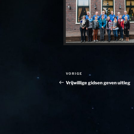
Bericht
Vorig
VORIGE
navigatie
bericht
Vrijwillige gidsen geven uitleg