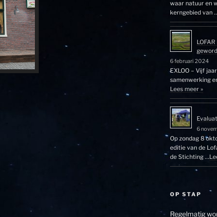
waar natuur en w
kerngebied van 
LOFAR 
gewor
6 februari 2024
EXLOO – Vijf jaa
samenwerking en 
Lees meer »
Evalua
6 nove
Op zondag 8 okto
editie van de Lo
de Stichting …
Le
OP STAP
Regelmatig wor