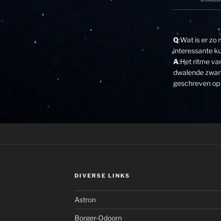
Q
:Wat is er zo
interessante k
A
:Het ritme v
dwalende zwane
geschreven op 
DIVERSE LINKS
Astron
Borger-Odoorn