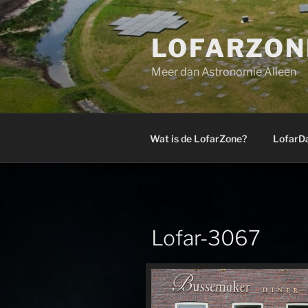
Ga
naar
LOFARZON
de
inhoud
Meer dan Astronomie Alleen
Wat is de LofarZone?
LofarD
Lofar-3067