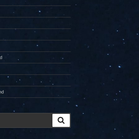
d
nd
Zoeken