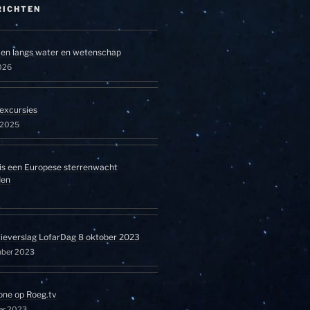
RICHTEN
en langs water en wetenschap
026
excursies
l 2025
is een Europese sterrenwacht
den
tieverslag LofarDag 8 oktober 2023
mber 2023
one op Roeg.tv
er 2023