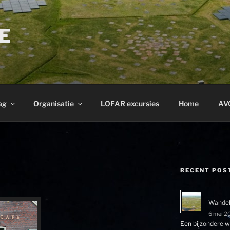
E
ag
Organisatie
LOFAR excursies
Home
AV
RECENT POS
Wandel
6 mei 2
Een bijzondere wa