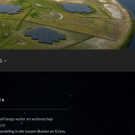
G
TS
en langs water en wetenschap
026
ndeling is die tussen Buinen en Exloo,