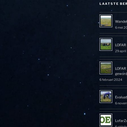
LAATSTE BE
Wandel
6 mei 2
LOFAR 
29 apri
LOFAR 
gewor
6 februari 2024
Evalua
6 nove
LofarZ
6 oktob