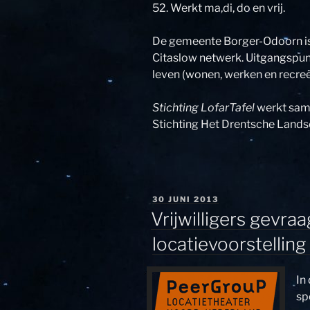
52. Werkt ma,di, do en vrij.
De gemeente Borger-Odoorn is 
Citaslow netwerk. Uitgangspunt
leven (wonen, werken en recreë
Stichting LofarTafel
werkt sam
Stichting Het Drentsche Land
GEPLAATST
30 JUNI 2013
OP
Vrijwilligers gevra
locatievoorstellin
In
sp