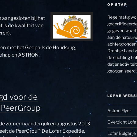
OP STAP
Regelmatig wor
aangesloten bij het
gecertificeerde
 is de kwaliteit van
gegeven waarbi
ren).
aan de natuurw
achtergronden 
en met het Geopark de Hondsrug,
Drentse Landsc
schap en ASTRON.
de stichting Lof
dat er activit
georganiseerd 
agd voor de
LOFAR WEBS
g PeerGroup
Astron Flyer
Overzicht Lofa
 de zomermaanden juli en augustus 2013
eelt de PeerGrouP De Lofar Expeditie,
Lofar Bulgarije