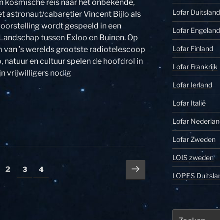
n kosmische reis naar het onbekende,
Lofar Duitsland
t astronaut/cabaretier Vincent Bijlo als
oorstelling wordt gespeeld in een
Lofar Engeland
Landschap tussen Exloo en Buinen. Op
Lofar Finland
um van ’s werelds grootste radiotelescoop
natuur en cultuur spelen de hoofdrol in
Lofar Frankrijk
n vrijwilligers nodig
Lofar Ierland
Lofar Italië
Lofar Nederlan
Lofar Zweden
LOIS zweden
Volgende
gina
Pagina
Pagina
Pagina
2
3
4
LOPES Duitsla
pagina
Zoeken