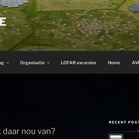
E
ag
Organisatie
LOFAR excursies
Home
AV
RECENT POS
 daar nou van?