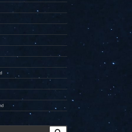
d
nd
Zoeken