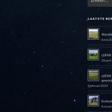
naar:
LAATSTE BE
Wandel
6 mei 2
LOFAR 
29 apri
LOFAR 
gewor
6 februari 2024
Evalua
6 nove