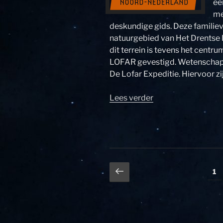
ee
me
deskundige gids. Deze familiev
natuurgebied van Het Drentse 
dit terrein is tevens het centr
LOFAR gevestigd. Wetenschap, 
De Lofar Expeditie. Hiervoor zij
“Vrijwilligers
Lees verder
gevraagd
voor
de
locatievoorstelling
PeerGroup”
Berichten
Vorige
Pa
1
pagina
paginering