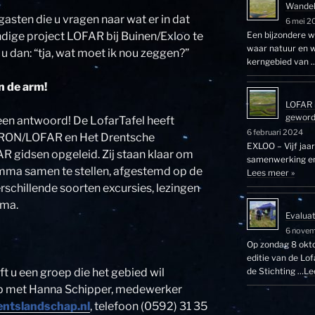
Wandel
gasten die u vragen naar wat er in dat
6 mei 2
Een bijzondere wa
dige project LOFAR bij Buinen/Exloo te
waar natuur en w
 u dan: “tja, wat moet ik nou zeggen?”
kerngebied van 
n de arm!
LOFAR 
gewor
een antwoord! De LofarTafel heeft
6 februari 2024
RON/LOFAR en Het Drentsche
EXLOO – Vijf jaa
 gidsen opgeleid. Zij staan klaar om
samenwerking en 
mma samen te stellen, afgestemd op de
Lees meer »
rschillende soorten excursies, lezingen
mma.
Evalua
6 nove
Op zondag 8 okto
editie van de Lo
de Stichting …
Le
ft u een groep die het gebied wil
p met Hanna Schipper, medewerker
entslandschap.nl
, telefoon (0592) 31 35