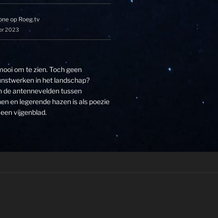
one op Roeg.tv
er 2023
 mooi om te zien. Toch geen
unstwerken in het landschap?
an de antennevelden tussen
n en legerende hazen is als poezie
een vijgenblad.