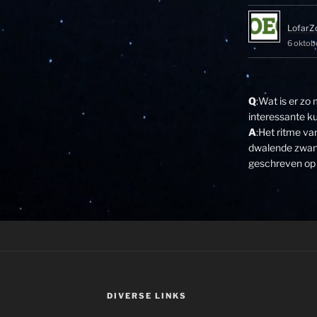
LofarZ
6 oktob
Q
:Wat is er zo
interessante k
A
:Het ritme v
dwalende zwane
geschreven op 
DIVERSE LINKS