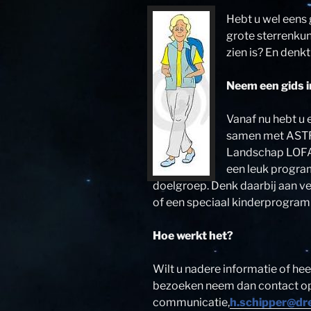
Hebt u wel eens 
grote sterrenkun
zien is? En denkt
Neem een gids i
Vanaf nu hebt u 
samen met AST
Landschap LOFAR
een leuk progra
doelgroep. Denk daarbij aan ve
of een speciaal kinderprogra
Hoe werkt het?
Wilt u nadere informatie of hee
bezoeken neem dan contact o
communicatie,
h.schipper@dr