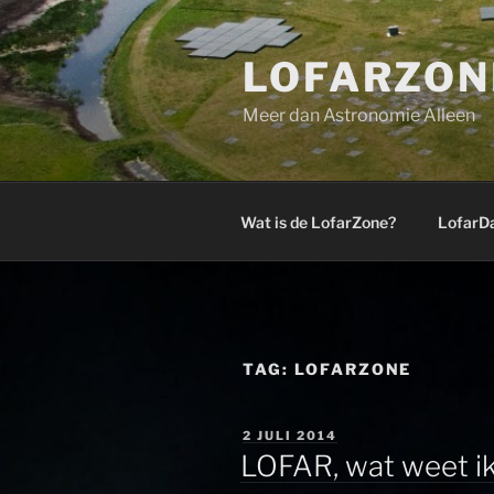
Ga
naar
LOFARZON
de
inhoud
Meer dan Astronomie Alleen
Wat is de LofarZone?
LofarD
TAG:
LOFARZONE
GEPLAATST
2 JULI 2014
OP
LOFAR, wat weet ik