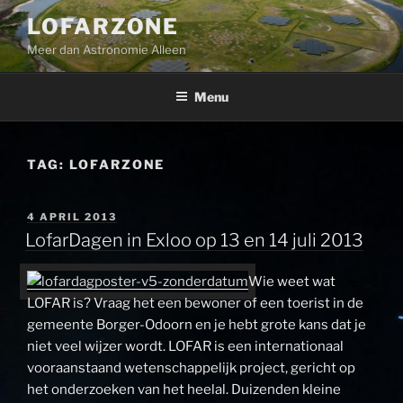
Ga
LOFARZONE
naar
Meer dan Astronomie Alleen
de
inhoud
Menu
TAG:
LOFARZONE
GEPLAATST
4 APRIL 2013
OP
LofarDagen in Exloo op 13 en 14 juli 2013
Wie weet wat
LOFAR is? Vraag het een bewoner of een toerist in de
gemeente Borger-Odoorn en je hebt grote kans dat je
niet veel wijzer wordt. LOFAR is een internationaal
vooraanstaand wetenschappelijk project, gericht op
het onderzoeken van het heelal. Duizenden kleine