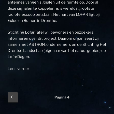
antennes vangen signalen uit de ruimte op. Door al
deze signalen te koppelen, is ’s werelds grootste
radiotelescoop ontstaan. Het hart van LOFAR ligt bij
Exloo en Buinen in Drenthe.
Stichting LofarTafel wil bewoners en bezoekers
informeren over dit project. Daarom organiseert zij
samen met ASTRON, ondernemers en de Stichting Het
Drentse Landschap (eigenaar van het natuurgebied) de
LofarDagen.
“LofarDagen
Lees verder
in
Exloo
op
13
Berichten
Vorige
Pagina
4
en
pagina
paginering
14
juli