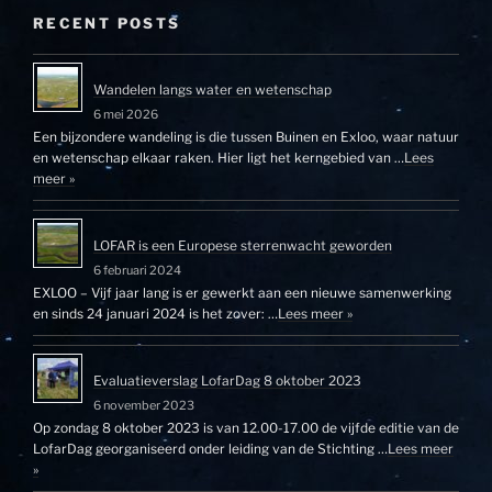
2013”
RECENT POSTS
Wandelen langs water en wetenschap
6 mei 2026
Een bijzondere wandeling is die tussen Buinen en Exloo, waar natuur
en wetenschap elkaar raken. Hier ligt het kerngebied van …
Lees
meer »
LOFAR is een Europese sterrenwacht geworden
6 februari 2024
EXLOO – Vijf jaar lang is er gewerkt aan een nieuwe samenwerking
en sinds 24 januari 2024 is het zover: …
Lees meer »
Evaluatieverslag LofarDag 8 oktober 2023
6 november 2023
Op zondag 8 oktober 2023 is van 12.00-17.00 de vijfde editie van de
LofarDag georganiseerd onder leiding van de Stichting …
Lees meer
»