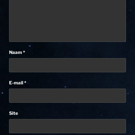
Naam
*
E-mail
*
Site