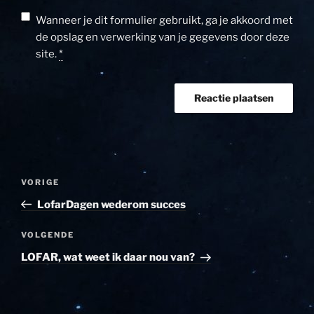
Wanneer je dit formulier gebruikt, ga je akkoord met
de opslag en verwerking van je gegevens door deze
site.
*
Bericht
Vorig
VORIGE
navigatie
bericht
LofarDagen wederom succes
Volgend
VOLGENDE
bericht
LOFAR, wat weet ik daar nou van?