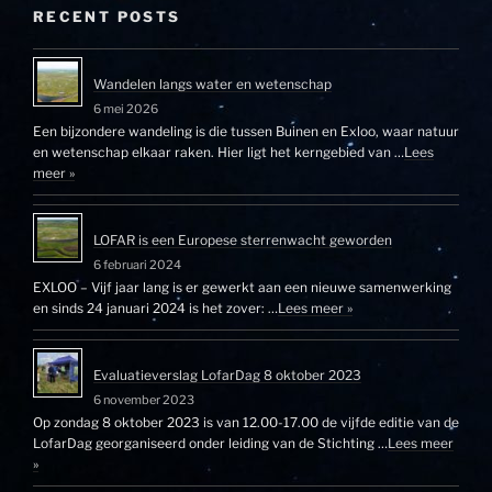
RECENT POSTS
Wandelen langs water en wetenschap
6 mei 2026
Een bijzondere wandeling is die tussen Buinen en Exloo, waar natuur
en wetenschap elkaar raken. Hier ligt het kerngebied van …
Lees
meer »
LOFAR is een Europese sterrenwacht geworden
6 februari 2024
EXLOO – Vijf jaar lang is er gewerkt aan een nieuwe samenwerking
en sinds 24 januari 2024 is het zover: …
Lees meer »
Evaluatieverslag LofarDag 8 oktober 2023
6 november 2023
Op zondag 8 oktober 2023 is van 12.00-17.00 de vijfde editie van de
LofarDag georganiseerd onder leiding van de Stichting …
Lees meer
»