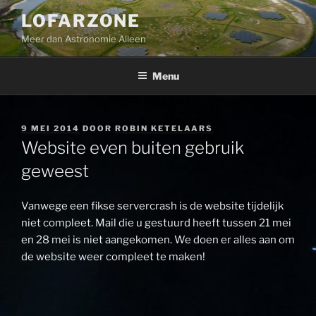
Ga
LOFARZONE
naar
Meer dan Astronomie Alleen
de
inhoud
Menu
GEPLAATST
9 MEI 2014
DOOR
ROBIN KETELAARS
OP
Website even buiten gebruik
geweest
Vanwege een fikse servercrash is de website tijdelijk
niet compleet. Mail die u gestuurd heeft tussen 21 mei
en 28 mei is niet aangekomen. We doen er alles aan om
de website weer compleet te maken!