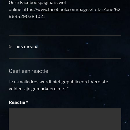
Onze Facebookpagina is wel
online
https://www.facebook.com/pages/LofarZone/62
9635290384021
CATEGORIEËN
DIVERSEN
Geef een reactie
Je e-mailadres wordt niet gepubliceerd.
Vereiste
velden zijn gemarkeerd met
*
Reactie
*