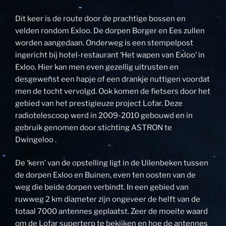
Dit keer is de route door de prachtige bossen en
velden rondom Exloo. De dorpen Borger en Ees zullen
worden aangedaan. Onderweg is een stempelpost
ingericht bij hotel-restaurant ‘Het wapen van Exloo’ in
Exloo. Hier kan men even gezellig uitrusten en
desgewenst een hapje of een drankje nuttigen voordat
men de tocht vervolgd. Ook komen de fietsers door het
gebied van het prestigieuze project Lofar. Deze
radiotelescoop werd in 2009-2010 gebouwd en in
gebruik genomen door stichting ASTRON te
Dwingeloo .
De ‘kern’ van de opstelling ligt in de Uilenbeken tussen
de dorpen Exloo en Buinen, even ten oosten van de
weg die beide dorpen verbindt. In een gebied van
ruwweg 2 km diameter zijn ongeveer de helft van de
totaal 7000 antennes geplaatst. Zeer de moeite waard
om de Lofar superterp te bekijken en hoe de antennes