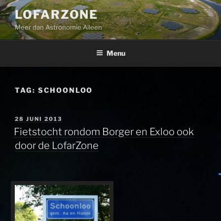
Ga
LOFARZONE
naar
Meer dan Astronomie Alleen
de
inhoud
Menu
TAG:
SCHOONLOO
GEPLAATST
28 JUNI 2013
OP
Fietstocht rondom Borger en Exloo ook
door de LofarZone