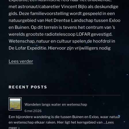
met astronaut/cabaretier Vincent Bijlo als deskundige
gids. Deze familievoorstelling wordt gespeeld in een
natuurgebied van Het Drentse Landschap tussen Exloo
en Buinen. Op dit terrein is tevens het centrum van ’s
werelds grootste radiotelescoop LOFAR gevestigd.
Wetenschap, natuur en cultuur spelen de hoofdrol in
De Lofar Expeditie. Hiervoor zijn vrijwilligers nodig
“Vrijwilligers
Lees verder
gevraagd
voor
de
RECENT POSTS
locatievoorstelling
PeerGroup”
Wandelen langs water en wetenschap
6 mei 2026
Een bijzondere wandeling is die tussen Buinen en Exloo, waar natuur
en wetenschap elkaar raken. Hier ligt het kerngebied van …
Lees
meer »