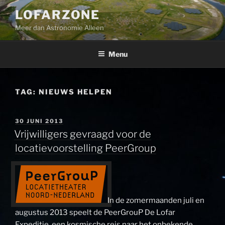
Ga
LOFARZONE
naar
Meer dan Astronomie Alleen
de
inhoud
Menu
TAG:
NIEUWS HELPEN
GEPLAATST
30 JUNI 2013
OP
Vrijwilligers gevraagd voor de
locatievoorstelling PeerGroup
In de zomermaanden juli en
augustus 2013 speelt de PeerGrouP De Lofar
Expeditie, een kosmische reis naar het onbekende,