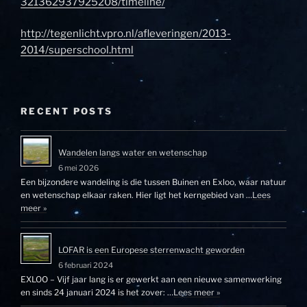
321362937925208/timeline/
http://tegenlicht.vpro.nl/afleveringen/2013-
2014/superschool.html
RECENT POSTS
Wandelen langs water en wetenschap
6 mei 2026
Een bijzondere wandeling is die tussen Buinen en Exloo, waar natuur
en wetenschap elkaar raken. Hier ligt het kerngebied van …
Lees
meer »
LOFAR is een Europese sterrenwacht geworden
6 februari 2024
EXLOO – Vijf jaar lang is er gewerkt aan een nieuwe samenwerking
en sinds 24 januari 2024 is het zover: …
Lees meer »