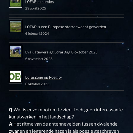
LOFAR excursies
29 april 2025
LOFAR is een Europese sterrenwacht geworden
6 februari 2024
Evaluatieverslag LofarDag 8 oktober 2023
6 november 2023
LofarZone op Roeg.tv
6 oktober 2023
Q
:Wat is er zo mooi om te zien. Toch geen interessante
kunstwerken in het landschap?
A
:Het ritme van de antennevelden tussen dwalende
zwanen en legerende hazen is als poezie geschreven