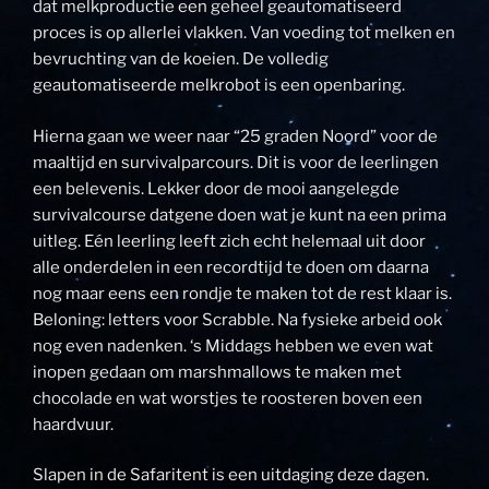
dat melkproductie een geheel geautomatiseerd
proces is op allerlei vlakken. Van voeding tot melken en
bevruchting van de koeien. De volledig
geautomatiseerde melkrobot is een openbaring.
Hierna gaan we weer naar “25 graden Noord” voor de
maaltijd en survivalparcours. Dit is voor de leerlingen
een belevenis. Lekker door de mooi aangelegde
survivalcourse datgene doen wat je kunt na een prima
uitleg. Eén leerling leeft zich echt helemaal uit door
alle onderdelen in een recordtijd te doen om daarna
nog maar eens een rondje te maken tot de rest klaar is.
Beloning: letters voor Scrabble. Na fysieke arbeid ook
nog even nadenken. ‘s Middags hebben we even wat
inopen gedaan om marshmallows te maken met
chocolade en wat worstjes te roosteren boven een
haardvuur.
Slapen in de Safaritent is een uitdaging deze dagen.