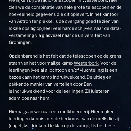
we kijken bij de radio-telescopen in Westerbork. Hier
zien we de combinatie van hele grote telescopen en de
hoeveelheid gegevens die dit oplevert. In het kantoor
van Astron ter plekke, is de overgang goed te zien van
lokale opslag op heel veel harde schijven, naar de data-
verzameling via glasvezel naar de universiteit van
Groningen.
Opzienbarend is het feit dat de telescopen op de grens
staan van het voormalige kamp
Westerbork
. Voor de
leerlingen (veelal allochtoon en/of vluchteling) is een
bezoek aan het kamp indrukwekkend. De uitleg en
pakkende manier van vertellen door Ben
is indrukwekkend voor de leerlingen. Zij luisteren
ademloos naar hem.
Hierna gaan we naar een melkboerderij. Hier maken
leerlingen kennis met de herkomst van de melk die zij
(dagelijks) drinken. De klap op de vuurpijl is het besef