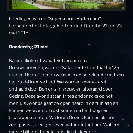
Leerlingen van de “Superschool Rotterdam”
bezochten het Lofargebied en Zuid-Drenthe 21 t/m 23
mei 2015
Donderdag 21 mei
Na een flinke rit vanuit Rotterdam naar
Drouwenerveen
, waar de Safaritent klaarstaat bij “
25
graden Noord
” komen we aan in de ongekende rust van
het Zuid-Drentse land. We worden zeer gastvrij
onthaald door Ben en zijn vrouw en uiteraard door
Gezina. Deze avond staan frites and snacks op het
menu. ‘s Avonds gaat de open haard in de tuin aan en
kunnen we even tot rust komen na het boog- en
blaasroerschieten. We leren Gezina kennen als een
zeer gastvrije en gedreven natuurliefhebber. Wat een
mooie bijkomstigheid is, is dat zij docente