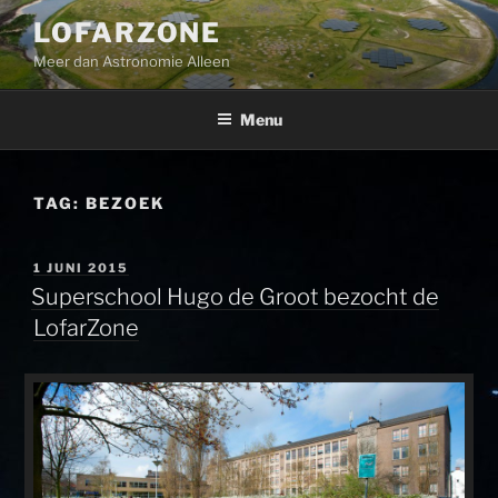
Ga
LOFARZONE
naar
Meer dan Astronomie Alleen
de
inhoud
Menu
TAG:
BEZOEK
GEPLAATST
1 JUNI 2015
OP
Superschool Hugo de Groot bezocht de
LofarZone