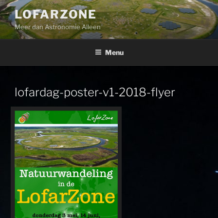
Ga
LOFARZONE
naar
Meer dan Astronomie Alleen
de
inhoud
Menu
lofardag-poster-v1-2018-flyer