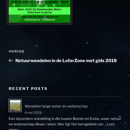
Bericht
Vorig
VORIGE
navigatie
bericht
Natuurwandelen in de LofarZone met gids 2018
RECENT POSTS
Wandelen langs water en wetenschap
6 mei 2026
Een bijzondere wandeling is die tussen Buinen en Exloo, waar natuur
en wetenschap elkaar raken. Hier ligt het kerngebied van …
Lees
meer »