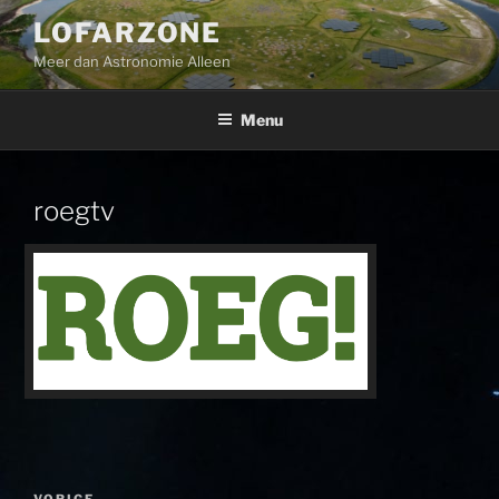
Ga
LOFARZONE
naar
Meer dan Astronomie Alleen
de
inhoud
Menu
roegtv
Bericht