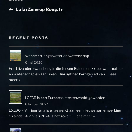
Vorig
VORIGE
navigatie
bericht
LofarZone op Roeg.tv
RECENT POSTS
Wandelen langs water en wetenschap
6 mei 2026
Een bijzondere wandeling is die tussen Buinen en Exloo, waar natuur
en wetenschap elkaar raken. Hier ligt het kerngebied van …
Lees
meer »
LOFAR is een Europese sterrenwacht geworden
6 februari 2024
EXLOO – Vijf jaar lang is er gewerkt aan een nieuwe samenwerking
en sinds 24 januari 2024 is het zover: …
Lees meer »