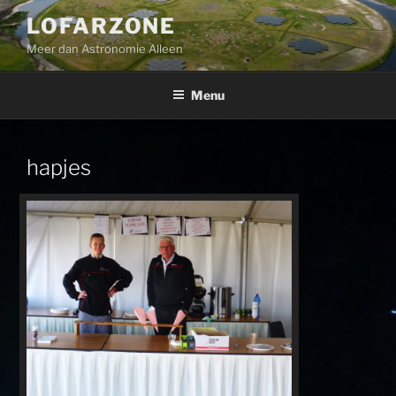
Ga
LOFARZONE
naar
Meer dan Astronomie Alleen
de
inhoud
Menu
hapjes