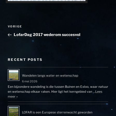
Bericht
Vorig
VORIGE
navigatie
bericht
LofarDag 2017 wederom succesvol
RECENT POSTS
Wandelen langs water en wetenschap
6 mei 2026
Een bijzondere wandeling is die tussen Buinen en Exloo, waar natuur
en wetenschap elkaar raken. Hier ligt het kerngebied van …
Lees
meer »
LOFAR is een Europese sterrenwacht geworden