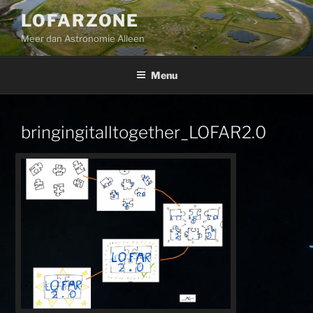
Ga
LOFARZONE
naar
Meer dan Astronomie Alleen
de
inhoud
Menu
bringingitalltogether_LOFAR2.0