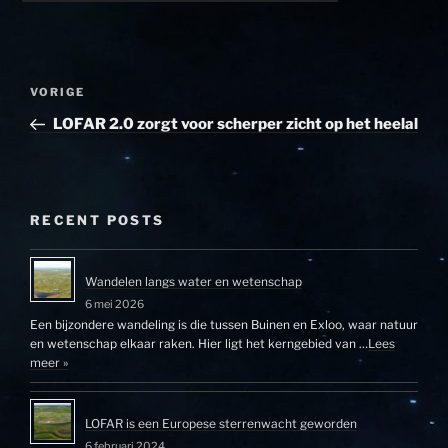
Bericht
Vorig
VORIGE
navigatie
bericht
LOFAR 2.0 zorgt voor scherper zicht op het heelal
RECENT POSTS
Wandelen langs water en wetenschap
6 mei 2026
Een bijzondere wandeling is die tussen Buinen en Exloo, waar natuur
en wetenschap elkaar raken. Hier ligt het kerngebied van …
Lees
meer »
LOFAR is een Europese sterrenwacht geworden
6 februari 2024