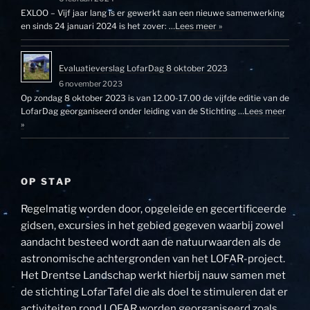
EXLOO – Vijf jaar lang is er gewerkt aan een nieuwe samenwerking
en sinds 24 januari 2024 is het zover: …
Lees meer »
Evaluatieverslag LofarDag 8 oktober 2023
6 november 2023
Op zondag 8 oktober 2023 is van 12.00-17.00 de vijfde editie van de
LofarDag georganiseerd onder leiding van de Stichting …
Lees meer
»
OP STAP
Regelmatig worden door, opgeleide en gecertificeerde
gidsen, excursies in het gebied gegeven waarbij zowel
aandacht besteed wordt aan de natuurwaarden als de
astronomische achtergronden van het LOFAR-project.
Het Drentse Landschap werkt hierbij nauw samen met
de stichting LofarTafel die als doel te stimuleren dat er
activiteiten rond LOFAR worden georganiseerd zoals