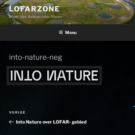
Ga
LOFARZONE
naar
Meer dan Astronomie Alleen
de
inhoud
Menu
into-nature-neg
Bericht
Vorig
VORIGE
navigatie
bericht
Into Nature over LOFAR- gebied