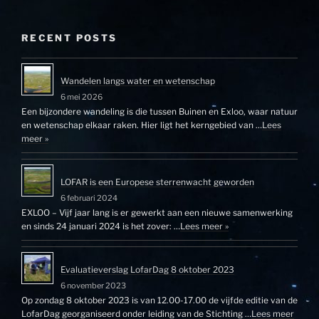
RECENT POSTS
Wandelen langs water en wetenschap
6 mei 2026
Een bijzondere wandeling is die tussen Buinen en Exloo, waar natuur
en wetenschap elkaar raken. Hier ligt het kerngebied van …
Lees
meer »
LOFAR is een Europese sterrenwacht geworden
6 februari 2024
EXLOO – Vijf jaar lang is er gewerkt aan een nieuwe samenwerking
en sinds 24 januari 2024 is het zover: …
Lees meer »
Evaluatieverslag LofarDag 8 oktober 2023
6 november 2023
Op zondag 8 oktober 2023 is van 12.00-17.00 de vijfde editie van de
LofarDag georganiseerd onder leiding van de Stichting …
Lees meer