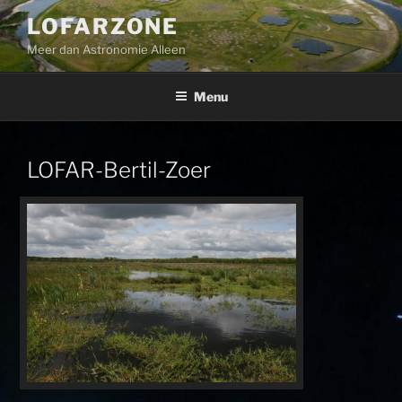
Ga
LOFARZONE
naar
Meer dan Astronomie Alleen
de
inhoud
Menu
LOFAR-Bertil-Zoer