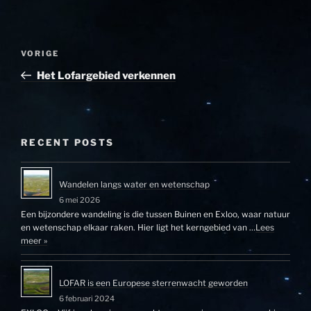
Bericht
Vorig
VORIGE
navigatie
bericht
Het Lofargebied verkennen
RECENT POSTS
Wandelen langs water en wetenschap
6 mei 2026
Een bijzondere wandeling is die tussen Buinen en Exloo, waar natuur
en wetenschap elkaar raken. Hier ligt het kerngebied van …
Lees
meer »
LOFAR is een Europese sterrenwacht geworden
6 februari 2024