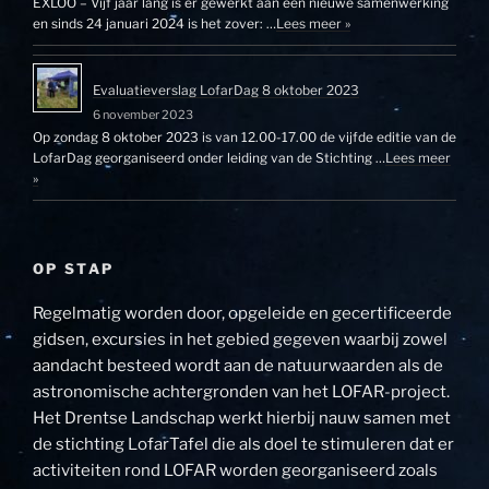
EXLOO – Vijf jaar lang is er gewerkt aan een nieuwe samenwerking
en sinds 24 januari 2024 is het zover: …
Lees meer »
Evaluatieverslag LofarDag 8 oktober 2023
6 november 2023
Op zondag 8 oktober 2023 is van 12.00-17.00 de vijfde editie van de
LofarDag georganiseerd onder leiding van de Stichting …
Lees meer
»
OP STAP
Regelmatig worden door, opgeleide en gecertificeerde
gidsen, excursies in het gebied gegeven waarbij zowel
aandacht besteed wordt aan de natuurwaarden als de
astronomische achtergronden van het LOFAR-project.
Het Drentse Landschap werkt hierbij nauw samen met
de stichting LofarTafel die als doel te stimuleren dat er
activiteiten rond LOFAR worden georganiseerd zoals