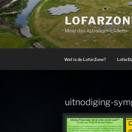
Ga
naar
LOFARZON
de
inhoud
Meer dan Astronomie Alleen
Wat is de LofarZone?
LofarD
uitnodiging-sy