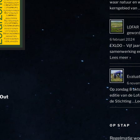
waar natuur en w
kerngebied van 
LOFAR 
gewor
6 februari 2024
EXLOO – Vijf jaa
samenwerking en 
Lees meer »
Evalua
6 nove
Op zondag 8 okto
editie van de Lo
 Out
de Stichting …
Le
OP STAP
Regelmatig wor