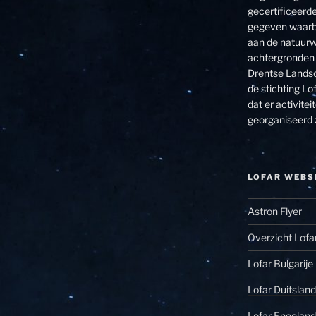
gecertificeerde
gegeven waarbi
aan de natuurw
achtergronden 
Drentse Landsc
de stichting Lof
dat er activit
georganiseerd 
LOFAR WEBS
Astron Flyer
Overzicht Lofa
Lofar Bulgarije
Lofar Duitsland
Lofar Engeland