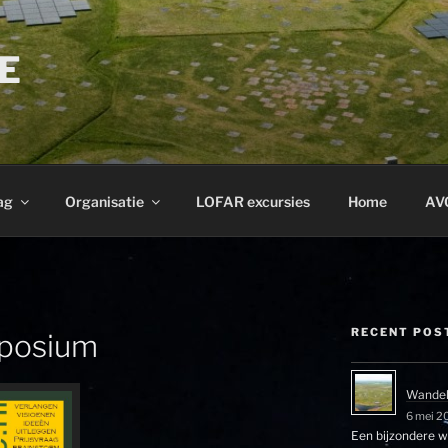
E
ag
Organisatie
LOFAR excursies
Home
AV
RECENT POS
mposium
Wandel
6 mei 2
Een bijzondere wa