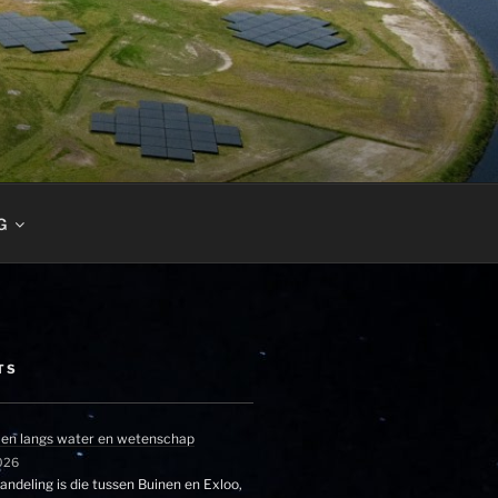
G
TS
en langs water en wetenschap
026
ndeling is die tussen Buinen en Exloo,