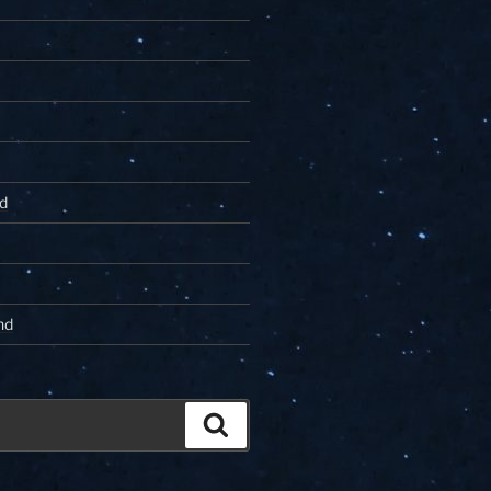
d
nd
Zoeken