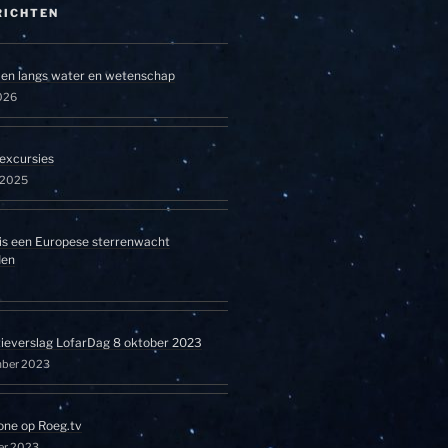
RICHTEN
en langs water en wetenschap
026
excursies
l 2025
is een Europese sterrenwacht
den
tieverslag LofarDag 8 oktober 2023
mber 2023
one op Roeg.tv
er 2023