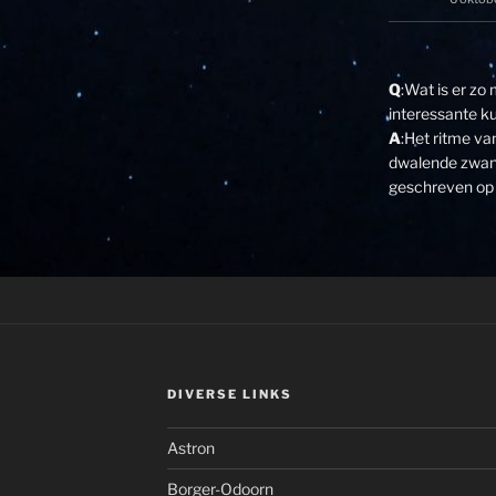
Q
:Wat is er zo
interessante k
A
:Het ritme v
dwalende zwane
geschreven op 
DIVERSE LINKS
Astron
Borger-Odoorn