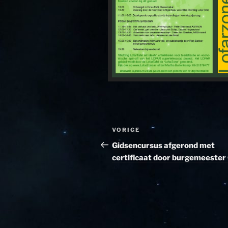
Bericht
Vorig
VORIGE
navigatie
bericht
Gidsencursus afgerond met
certificaat door burgemeester