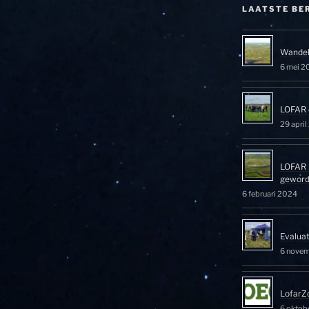
LAATSTE BE
Wandel
6 mei 2
LOFAR 
29 apri
LOFAR 
gewor
6 februari 2024
Evalua
6 nove
LofarZ
6 oktob