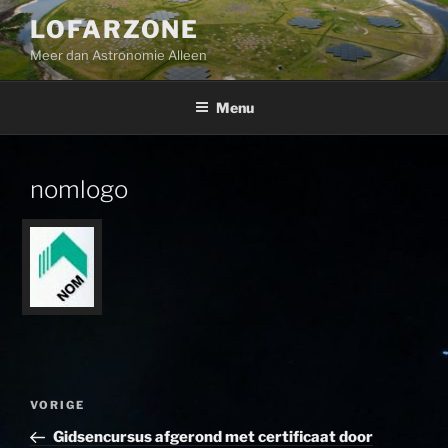
Ga
LOFARZONE
naar
Meer dan Astronomie Alleen
de
inhoud
Menu
nomlogo
Bericht
Vorig
VORIGE
navigatie
bericht
Gidsencursus afgerond met certificaat door