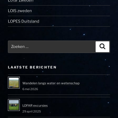
Lofar Zweden
LOIS zweden
LOPES Duitsland
Zoeken
Zoeke
naar:
LAATSTE BERICHTEN
Wandelen langs water en wetenschap
6 mei 2026
LOFAR excursies
29 april 2025