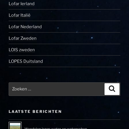
Lofar Ierland
Lofar Italië
Lofar Nederland
Lofar Zweden
LOIS zweden
LOPES Duitsland
Zoeken
Zoeke
naar:
LAATSTE BERICHTEN
Wandelen langs water en wetenschap