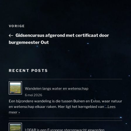
Bericht
Vorig
VORIGE
navigatie
bericht
Gidsencursus afgerond met certificaat door
burgemeester Out
RECENT POSTS
Wandelen langs water en wetenschap
6 mei 2026
Een bijzondere wandeling is die tussen Buinen en Exloo, waar natuur
en wetenschap elkaar raken. Hier ligt het kerngebied van …
Lees
meer »
LOFAR is een Europese sterrenwacht geworden