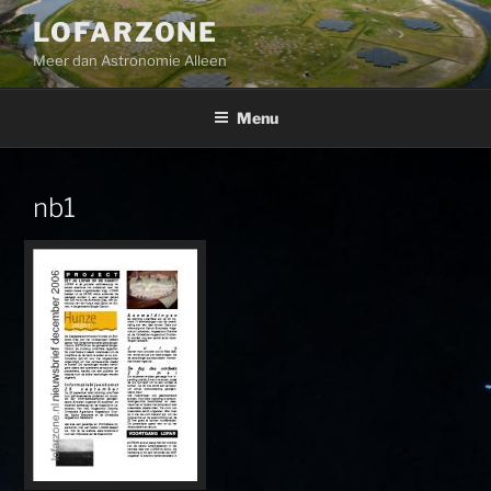
Ga
LOFARZONE
naar
Meer dan Astronomie Alleen
de
inhoud
Menu
nb1