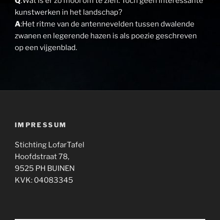
Q
:Wat is er zo mooi om te zien. Toch geen interessante
kunstwerken in het landschap?
A
:Het ritme van de antennevelden tussen dwalende
zwanen en legerende hazen is als poezie geschreven
op een vijgenblad.
IMPRESSUM
Stichting LofarTafel
Hoofdstraat 78,
9525 PH BUINEN
KVK: 04083345