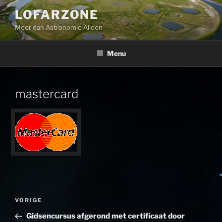
Ga
LOFARZONE
naar
Meer dan Astronomie Alleen
de
inhoud
Menu
mastercard
Bericht
Vorig
VORIGE
navigatie
bericht
Gidsencursus afgerond met certificaat door