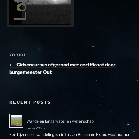
Bericht
Vorig
VORIGE
navigatie
bericht
Gidsencursus afgerond met certificaat door
burgemeester Out
RECENT POSTS
Wandelen langs water en wetenschap
6 mei 2026
Een bijzondere wandeling is die tussen Buinen en Exloo, waar natuur