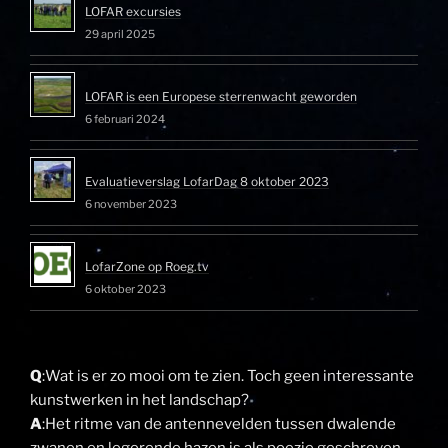
LOFAR excursies
29 april 2025
LOFAR is een Europese sterrenwacht geworden
6 februari 2024
Evaluatieverslag LofarDag 8 oktober 2023
6 november 2023
LofarZone op Roeg.tv
6 oktober 2023
Q
:Wat is er zo mooi om te zien. Toch geen interessante
kunstwerken in het landschap?
A
:Het ritme van de antennevelden tussen dwalende