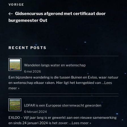
Bericht
Vorig
VORIGE
navigatie
bericht
Gidsencursus afgerond met certificaat door
burgemeester Out
RECENT POSTS
Wandelen langs water en wetenschap
6 mei 2026
Een bijzondere wandeling is die tussen Buinen en Exloo, waar natuur
en wetenschap elkaar raken. Hier ligt het kerngebied van …
Lees
meer »
LOFAR is een Europese sterrenwacht geworden
6 februari 2024
EXLOO – Vijf jaar lang is er gewerkt aan een nieuwe samenwerking
en sinds 24 januari 2024 is het zover: …
Lees meer »