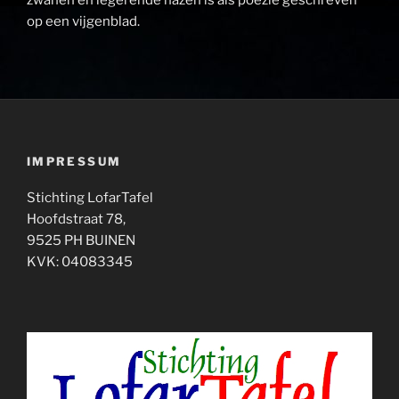
zwanen en legerende hazen is als poezie geschreven
op een vijgenblad.
IMPRESSUM
Stichting LofarTafel
Hoofdstraat 78,
9525 PH BUINEN
KVK: 04083345