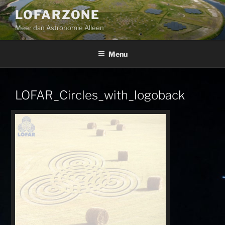
Ga
LOFARZONE
naar
Meer dan Astronomie Alleen
de
inhoud
Menu
LOFAR_Circles_with_logoback