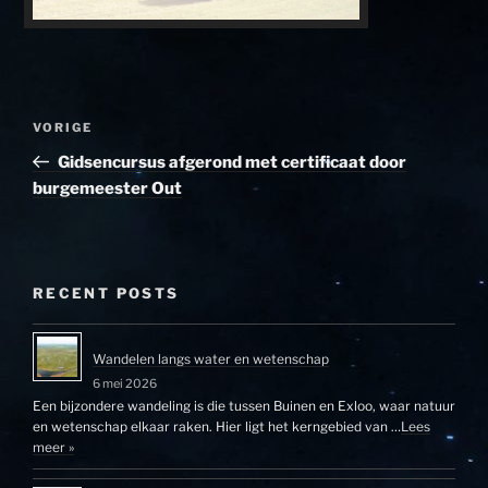
Bericht
Vorig
VORIGE
navigatie
bericht
Gidsencursus afgerond met certificaat door
burgemeester Out
RECENT POSTS
Wandelen langs water en wetenschap
6 mei 2026
Een bijzondere wandeling is die tussen Buinen en Exloo, waar natuur
en wetenschap elkaar raken. Hier ligt het kerngebied van …
Lees
meer »