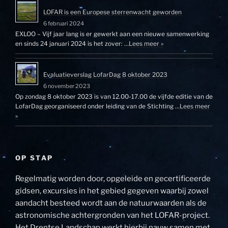
LOFAR is een Europese sterrenwacht geworden
6 februari 2024
EXLOO – Vijf jaar lang is er gewerkt aan een nieuwe samenwerking
en sinds 24 januari 2024 is het zover: …
Lees meer »
Evaluatieverslag LofarDag 8 oktober 2023
6 november 2023
Op zondag 8 oktober 2023 is van 12.00-17.00 de vijfde editie van de
LofarDag georganiseerd onder leiding van de Stichting …
Lees meer
»
OP STAP
Regelmatig worden door, opgeleide en gecertificeerde
gidsen, excursies in het gebied gegeven waarbij zowel
aandacht besteed wordt aan de natuurwaarden als de
astronomische achtergronden van het LOFAR-project.
Het Drentse Landschap werkt hierbij nauw samen met