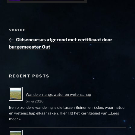
Bericht
Vorig
VORIGE
navigatie
bericht
Gidsencursus afgerond met certificaat door
burgemeester Out
RECENT POSTS
Wandelen langs water en wetenschap
6 mei 2026
Een bijzondere wandeling is die tussen Buinen en Exloo, waar natuur
en wetenschap elkaar raken. Hier ligt het kerngebied van …
Lees
meer »