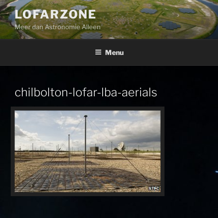
Ga
LOFARZONE
naar
Meer dan Astronomie Alleen
de
inhoud
Menu
chilbolton-lofar-lba-aerials