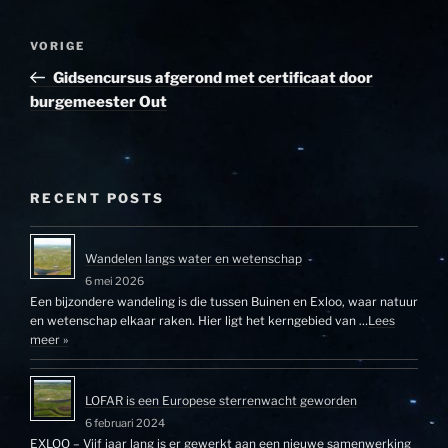
Bericht
Vorig
VORIGE
navigatie
bericht
Gidsencursus afgerond met certificaat door
burgemeester Out
RECENT POSTS
Wandelen langs water en wetenschap
6 mei 2026
Een bijzondere wandeling is die tussen Buinen en Exloo, waar natuur
en wetenschap elkaar raken. Hier ligt het kerngebied van …
Lees
meer »
LOFAR is een Europese sterrenwacht geworden
6 februari 2024
EXLOO – Vijf jaar lang is er gewerkt aan een nieuwe samenwerking