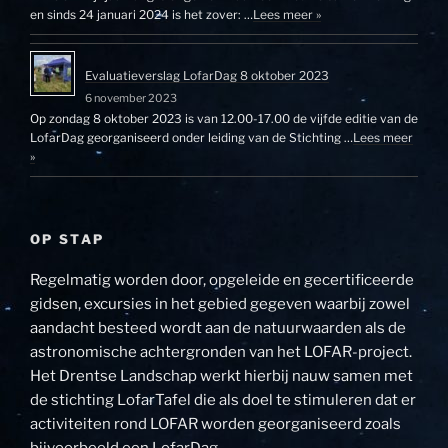
en sinds 24 januari 2024 is het zover: …
Lees meer »
Evaluatieverslag LofarDag 8 oktober 2023
6 november 2023
Op zondag 8 oktober 2023 is van 12.00-17.00 de vijfde editie van de
LofarDag georganiseerd onder leiding van de Stichting …
Lees meer
»
OP STAP
Regelmatig worden door, opgeleide en gecertificeerde
gidsen, excursies in het gebied gegeven waarbij zowel
aandacht besteed wordt aan de natuurwaarden als de
astronomische achtergronden van het LOFAR-project.
Het Drentse Landschap werkt hierbij nauw samen met
de stichting LofarTafel die als doel te stimuleren dat er
activiteiten rond LOFAR worden georganiseerd zoals
bijvoorbeeld een LofarDag.