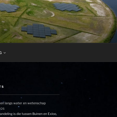
G
TS
en langs water en wetenschap
026
ndeling is die tussen Buinen en Exloo,