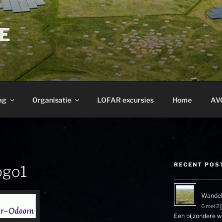
E
ag
Organisatie
LOFAR excursies
Home
AV
RECENT POS
ogo1
Wandel
6 mei 2
Een bijzondere wa