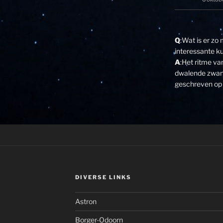
Q
:Wat is er zo
interessante k
A
:Het ritme v
dwalende zwane
geschreven op 
DIVERSE LINKS
Astron
Borger-Odoorn