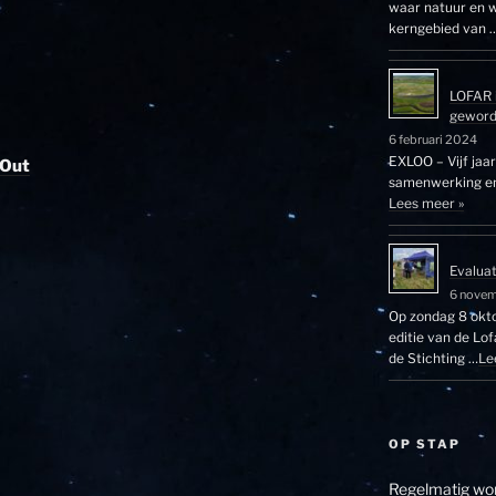
waar natuur en w
kerngebied van 
LOFAR 
gewor
6 februari 2024
EXLOO – Vijf jaa
 Out
samenwerking en 
Lees meer »
Evalua
6 nove
Op zondag 8 okto
editie van de Lo
de Stichting …
Le
OP STAP
Regelmatig wor