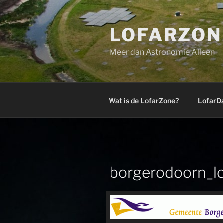
Ga
naar
LOFARZON
de
inhoud
Meer dan Astronomie Alleen
Wat is de LofarZone?
LofarD
borgerodoorn_l