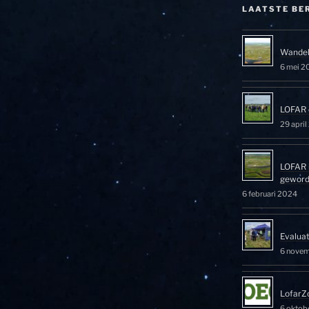
LAATSTE BE
Wandel
6 mei 2
LOFAR 
29 apri
LOFAR 
gewor
6 februari 2024
Evalua
6 nove
LofarZ
6 oktob