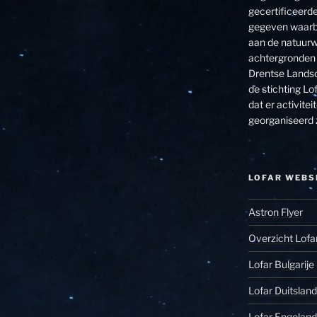
gecertificeerde
gegeven waarbi
aan de natuurw
achtergronden 
Drentse Landsc
de stichting Lof
dat er activit
georganiseerd 
LOFAR WEBS
Astron Flyer
Overzicht Lofa
Lofar Bulgarije
Lofar Duitsland
Lofar Engeland