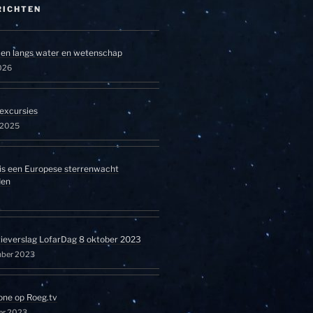
RICHTEN
en langs water en wetenschap
026
excursies
l 2025
is een Europese sterrenwacht
den
tieverslag LofarDag 8 oktober 2023
mber 2023
one op Roeg.tv
er 2023