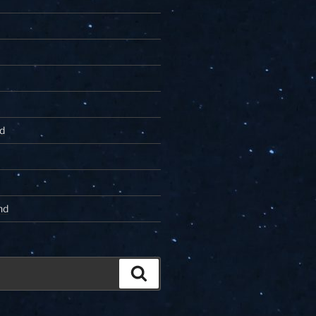
d
nd
Zoeken