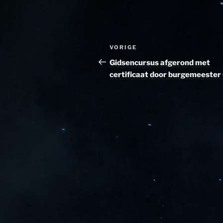
Bericht
Vorig
VORIGE
navigatie
bericht
Gidsencursus afgerond met
certificaat door burgemeester