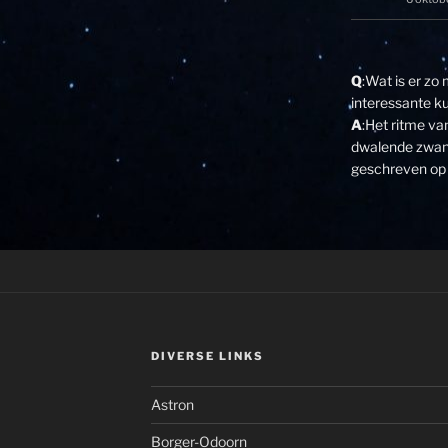
Q
:Wat is er zo
interessante k
A
:Het ritme v
dwalende zwane
geschreven op 
DIVERSE LINKS
Astron
Borger-Odoorn