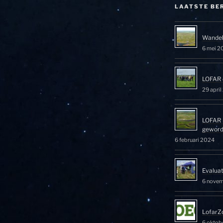
LAATSTE BE
Wandel
6 mei 2
LOFAR 
29 apri
LOFAR 
gewor
6 februari 2024
Evalua
6 nove
LofarZ
6 oktob