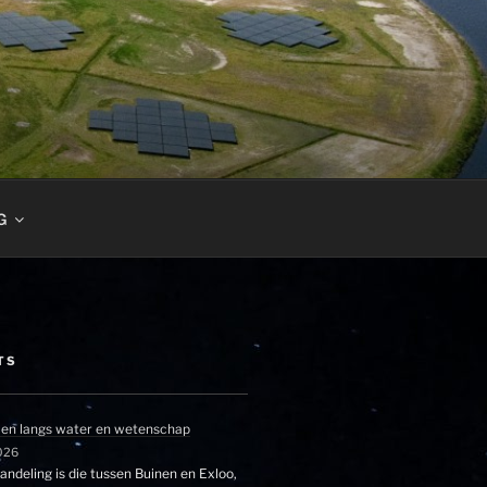
G
TS
en langs water en wetenschap
026
ndeling is die tussen Buinen en Exloo,