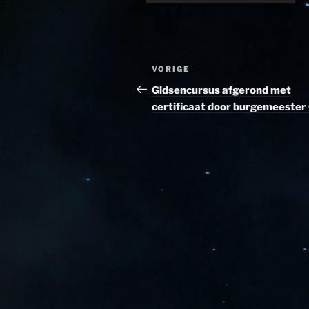
Bericht
Vorig
VORIGE
navigatie
bericht
Gidsencursus afgerond met
certificaat door burgemeester