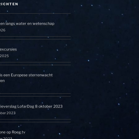
RICHTEN
en langs water en wetenschap
026
excursies
l 2025
is een Europese sterrenwacht
den
tieverslag LofarDag 8 oktober 2023
mber 2023
one op Roeg.tv
er 2023