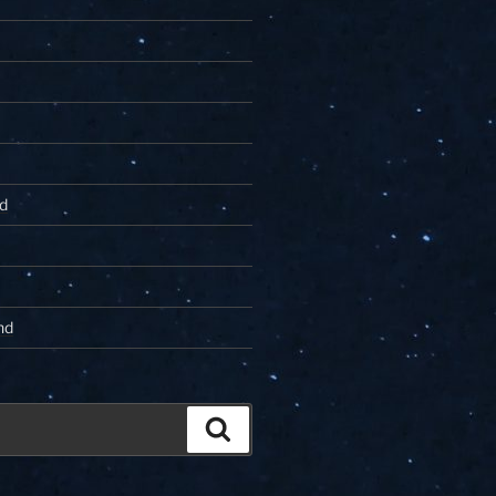
d
nd
Zoeken