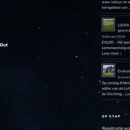
waar natuur en w
kerngebied van 
LOFAR 
gewor
6 februari 2024
EXLOO – Vijf jaa
 Out
samenwerking en 
Lees meer »
Evalua
6 nove
Op zondag 8 okto
editie van de Lo
de Stichting …
Le
OP STAP
Regelmatig wor