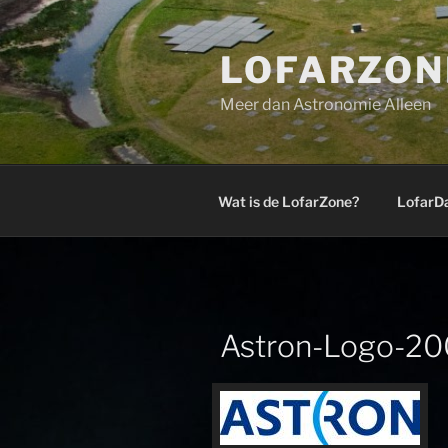
Ga
naar
LOFARZON
de
inhoud
Meer dan Astronomie Alleen
Wat is de LofarZone?
LofarD
Astron-Logo-20