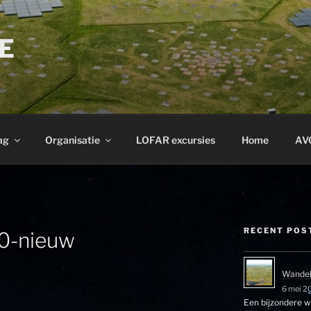
E
ag
Organisatie
LOFAR excursies
Home
AV
RECENT POS
0-nieuw
Wandel
6 mei 2
Een bijzondere wa