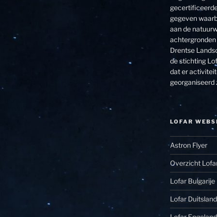
gecertificeerde
gegeven waarbi
aan de natuurw
achtergronden 
Drentse Landsc
de stichting Lof
dat er activit
georganiseerd 
LOFAR WEBS
Astron Flyer
Overzicht Lofa
Lofar Bulgarije
Lofar Duitsland
Lofar Engeland