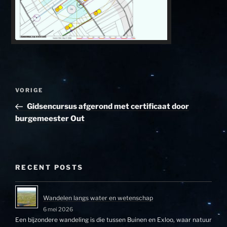
Bericht
Vorig
VORIGE
navigatie
bericht
Gidsencursus afgerond met certificaat door
burgemeester Out
RECENT POSTS
Wandelen langs water en wetenschap
6 mei 2026
Een bijzondere wandeling is die tussen Buinen en Exloo, waar natuur