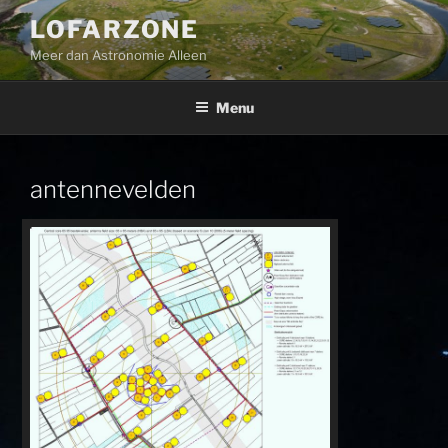
Ga
LOFARZONE
naar
Meer dan Astronomie Alleen
de
inhoud
Menu
antennevelden