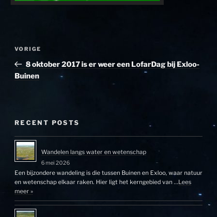
Bericht
Vorig
VORIGE
navigatie
bericht
8 oktober 2017 is er weer een LofarDag bij Exloo-
Buinen
RECENT POSTS
Wandelen langs water en wetenschap
6 mei 2026
Een bijzondere wandeling is die tussen Buinen en Exloo, waar natuur
en wetenschap elkaar raken. Hier ligt het kerngebied van …
Lees
meer »