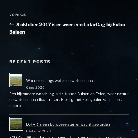
Bericht
Vorig
VORIGE
navigatie
bericht
8 oktober 2017 is er weer een LofarDag bij Exloo-
Buinen
RECENT POSTS
Wandelen langs water en wetenschap
6 mei 2026
Een bijzondere wandeling is die tussen Buinen en Exloo, waar natuur
en wetenschap elkaar raken. Hier ligt het kerngebied van …
Lees
meer »
LOFAR is een Europese sterrenwacht geworden
6 februari 2024
EXLOO – Vijf jaar lang is er gewerkt aan een nieuwe samenwerking