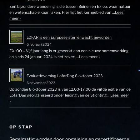
Een bijzondere wandeling is die tussen Buinen en Exloo, waar natuur
en wetenschap elkaar raken. Hier ligt het kerngebied van …
Lees
meer »
LOFAR is een Europese sterrenwacht geworden
6 februari 2024
EXLOO – Vijf jaar lang is er gewerkt aan een nieuwe samenwerking
en sinds 24 januari 2024 is het zover: …
Lees meer »
Evaluatieverslag LofarDag 8 oktober 2023
6 november 2023
Op zondag 8 oktober 2023 is van 12.00-17.00 de vijfde editie van de
LofarDag georganiseerd onder leiding van de Stichting …
Lees meer
»
OP STAP
Regelmatig worden door, opgeleide en gecertificeerde