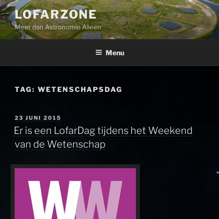
Ga
LOFARZONE
naar
Meer dan Astronomie Alleen
de
inhoud
Menu
TAG:
WETENSCHAPSDAG
GEPLAATST
23 JUNI 2015
OP
Er is een LofarDag tijdens het Weekend
van de Wetenschap