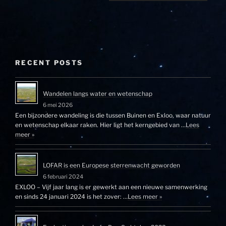
RECENT POSTS
Wandelen langs water en wetenschap
6 mei 2026
Een bijzondere wandeling is die tussen Buinen en Exloo, waar natuur
en wetenschap elkaar raken. Hier ligt het kerngebied van …
Lees
meer »
LOFAR is een Europese sterrenwacht geworden
6 februari 2024
EXLOO – Vijf jaar lang is er gewerkt aan een nieuwe samenwerking
en sinds 24 januari 2024 is het zover: …
Lees meer »