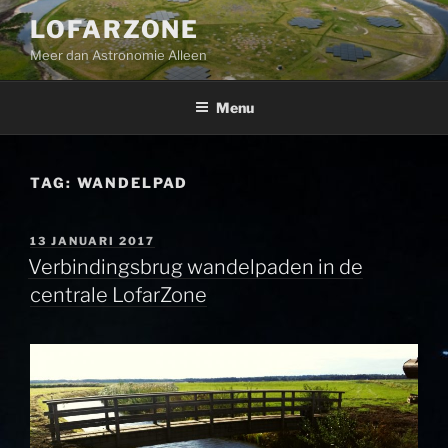
Ga
LOFARZONE
naar
Meer dan Astronomie Alleen
de
inhoud
Menu
TAG:
WANDELPAD
GEPLAATST
13 JANUARI 2017
OP
Verbindingsbrug wandelpaden in de
centrale LofarZone