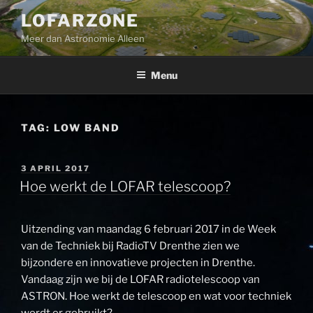
Ga
LOFARZONE
naar
Meer dan Astronomie Alleen
de
inhoud
Menu
TAG:
LOW BAND
GEPLAATST
3 APRIL 2017
OP
Hoe werkt de LOFAR telescoop?
Uitzending van maandag 6 februari 2017 in de Week
van de Techniek bij RadioTV Drenthe zien we
bijzondere en innovatieve projecten in Drenthe.
Vandaag zijn we bij de LOFAR radiotelescoop van
ASTRON. Hoe werkt de telescoop en wat voor techniek
wordt er gebruikt?