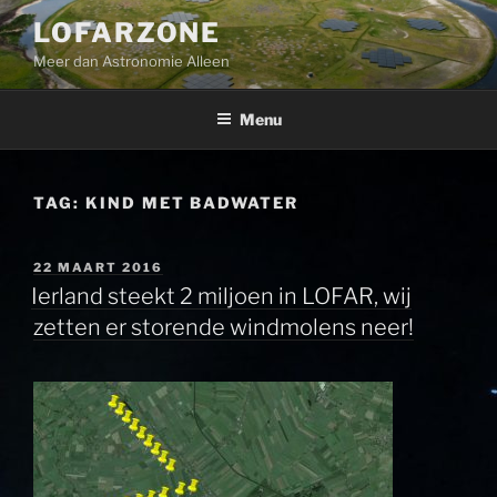
Ga
LOFARZONE
naar
Meer dan Astronomie Alleen
de
inhoud
Menu
TAG:
KIND MET BADWATER
GEPLAATST
22 MAART 2016
OP
Ierland steekt 2 miljoen in LOFAR, wij
zetten er storende windmolens neer!