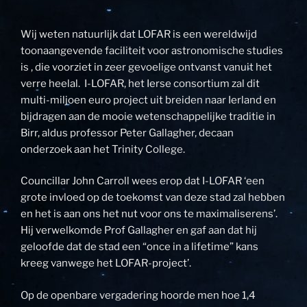
Wij weten natuurlijk dat LOFAR is een wereldwijd
toonaangevende faciliteit voor astronomische studies
is , die voorziet in zeer gevoelige ontvanst vanuit het
verre heelal. I-LOFAR, het Ierse consortium zal dit
multi-miljoen euro project uit breiden naar Ierland en
bijdragen aan de mooie wetenschappelijke traditie in
Birr, aldus professor Peter Gallagher, decaan
onderzoek aan het Trinity College.
Councillar John Carroll wees erop dat I-LOFAR ‘een
grote invloed op de toekomst van deze stad zal hebben
en het is aan ons het nut voor ons te maximaliserens’.
Hij verwelkomde Prof Gallagher en gaf aan dat hij
geloofde dat de stad een “once in a lifetime” kans
kreeg vanwege het LOFAR-project’.
Op de openbare vergadering hoorde men hoe 1,4