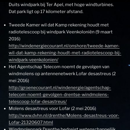
Duits windpark bij Ter Apel, met hoge windturbines.
Dat park ligt op 17 kilometer afstand.
Tweede Kamer wil dat Kamp rekening houdt met
radiotelescoop bij windpark Veenkoloniën (9 maart
2016)
http://windenergiecourant.nl/onshore/tweede-kamer-
wil-dat-kamp-rekening-houdt-met-radiotelescoop-bij-
windpark-veenkolonien/
Het Agentschap Telecom noemt de gevolgen van
windmolens op antennenetwerk Lofar desastreus (2
mei 2016)
http://groenecourant.nl/windenergie/agentschap-
telecom-noemt-gevolgen-drentse-windmolens-
telescoop-lofar-desastreus/
Molens desastreus voor Lofar (2 mei 2016)
http://www.dvhn.nl/drenthe/Molens-desastreus-voor-
Lofar-21320607.html
Windmolenpark Drenthe bedreigt wetenschappelijk