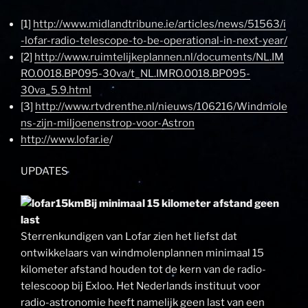
[1]
http://www.midlandtribune.ie/articles/news/51563/i
-lofar-radio-telescope-to-be-operational-in-next-year/
[2]
http://www.ruimtelijkeplannen.nl/documents/NL.IM
RO.0018.BP095-30va/t_NL.IMRO.0018.BP095-
30va_5.9.html
[3]
http://www.rtvdrenthe.nl/nieuws/106216/Windmole
ns-zijn-miljoenenstrop-voor-Astron
http://www.lofar.ie
/
UPDATES
Bij minimaal 15 kilometer afstand geen
last
Sterrenkundigen van Lofar zien het liefst dat
ontwikkelaars van windmolenplannen minimaal 15
kilometer afstand houden tot de kern van de radio-
telescoop bij Exloo. Het Nederlands instituut voor
radio-astronomie heeft namelijk geen last van een