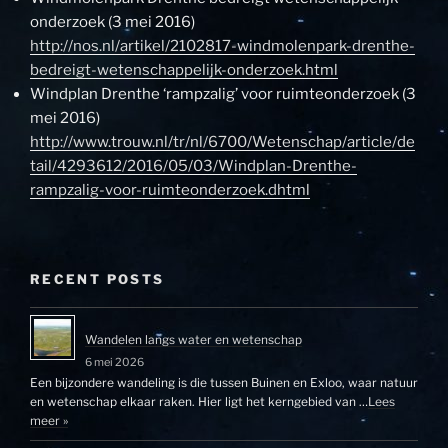
onderzoek (3 mei 2016)
http://nos.nl/artikel/2102817-windmolenpark-drenthe-
bedreigt-wetenschappelijk-onderzoek.html
Windplan Drenthe ‘rampzalig’ voor ruimteonderzoek (3
mei 2016)
http://www.trouw.nl/tr/nl/6700/Wetenschap/article/de
tail/4293612/2016/05/03/Windplan-Drenthe-
rampzalig-voor-ruimteonderzoek.dhtml
RECENT POSTS
Wandelen langs water en wetenschap
6 mei 2026
Een bijzondere wandeling is die tussen Buinen en Exloo, waar natuur
en wetenschap elkaar raken. Hier ligt het kerngebied van …
Lees
meer »