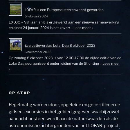
LOFAR is een Europese sterrenwacht geworden
6 februari 2024
EXLOO – Vijf jaar lang is er gewerkt aan een nieuwe samenwerking
en sinds 24 januari 2024 is het zover: …
Lees meer »
Evaluatieverslag LofarDag 8 oktober 2023
6 november 2023
Op zondag 8 oktober 2023 is van 12.00-17.00 de vijfde editie van de
LofarDag georganiseerd onder leiding van de Stichting …
Lees meer
»
OP STAP
Regelmatig worden door, opgeleide en gecertificeerde
gidsen, excursies in het gebied gegeven waarbij zowel
aandacht besteed wordt aan de natuurwaarden als de
astronomische achtergronden van het LOFAR-project.