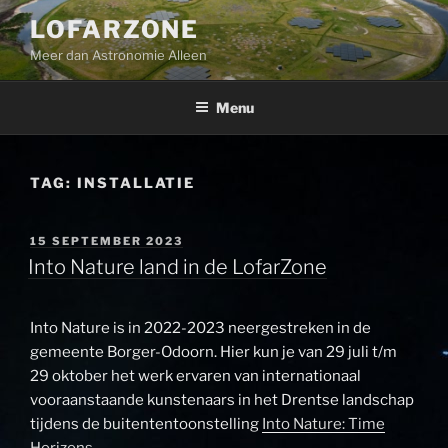
Ga
LOFARZONE
naar
Meer dan Astronomie Alleen
de
inhoud
Menu
TAG:
INSTALLATIE
GEPLAATST
15 SEPTEMBER 2023
OP
Into Nature land in de LofarZone
Into Nature is in 2022-2023 neergestreken in de
gemeente Borger-Odoorn. Hier kun je van 29 juli t/m
29 oktober het werk ervaren van internationaal
vooraanstaande kunstenaars in het Drentse landschap
tijdens de buitententoonstelling
Into Nature: Time
Horizons.