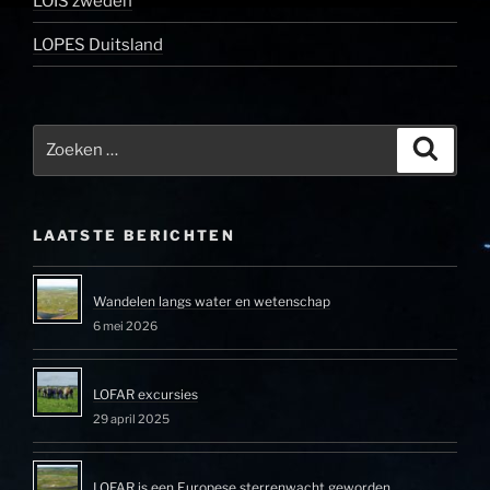
LOIS zweden
LOPES Duitsland
Zoeken
Zoeke
naar:
LAATSTE BERICHTEN
Wandelen langs water en wetenschap
6 mei 2026
LOFAR excursies
29 april 2025
LOFAR is een Europese sterrenwacht geworden