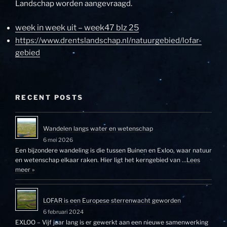
Landschap worden aangevraagd.
week in week uit – week47 blz 25
https://www.drentslandschap.nl/natuurgebied/lofar-
gebied
RECENT POSTS
Wandelen langs water en wetenschap
6 mei 2026
Een bijzondere wandeling is die tussen Buinen en Exloo, waar natuur
en wetenschap elkaar raken. Hier ligt het kerngebied van …
Lees
meer »
LOFAR is een Europese sterrenwacht geworden
6 februari 2024
EXLOO – Vijf jaar lang is er gewerkt aan een nieuwe samenwerking