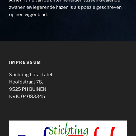
A
:Het ritme van de antennevelden tussen dwalende
zwanen en legerende hazen is als poezie geschreven
op een vijgenblad.
IMPRESSUM
Stichting LofarTafel
Hoofdstraat 78,
9525 PH BUINEN
KVK: 04083345