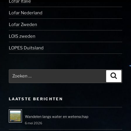
Lofar Italië
Lofar Nederland
Lofar Zweden
LOIS zweden
LOPES Duitsland
Zoeken
Zoeke
naar:
LAATSTE BERICHTEN
Wandelen langs water en wetenschap
6 mei 2026