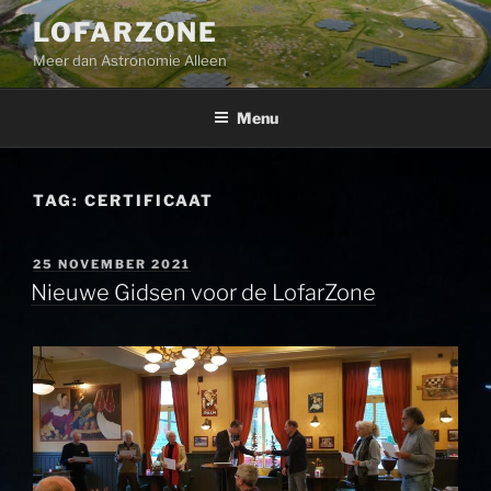
Ga
LOFARZONE
naar
Meer dan Astronomie Alleen
de
inhoud
Menu
TAG:
CERTIFICAAT
GEPLAATST
25 NOVEMBER 2021
OP
Nieuwe Gidsen voor de LofarZone