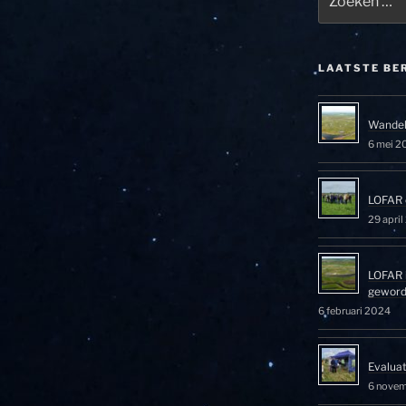
naar:
LAATSTE BE
Wandel
6 mei 2
LOFAR 
29 apri
LOFAR 
gewor
6 februari 2024
Evalua
6 nove