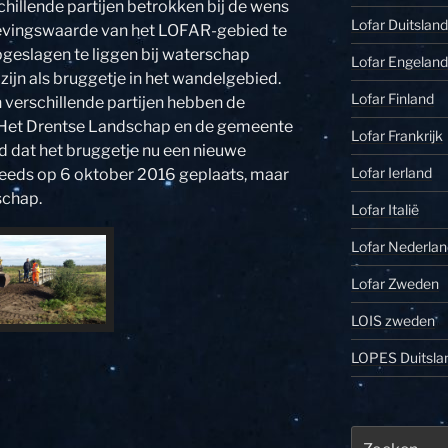
chillende partijen betrokken bij de wens
Lofar Duitsland
levingswaarde van het LOFAR-gebied te
pgeslagen te liggen bij waterschap
Lofar Engeland
zijn als bruggetje in het wandelgebied.
Lofar Finland
n verschillende partijen hebben de
ng Het Drentse Landschap en de gemeente
Lofar Frankrijk
 dat het bruggetje nu een nieuwe
Lofar Ierland
reeds op 6 oktober 2016 geplaats, maar
schap.
Lofar Italië
Lofar Nederlan
Lofar Zweden
LOIS zweden
LOPES Duitsla
Zoeken