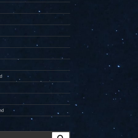
d
nd
Zoeken