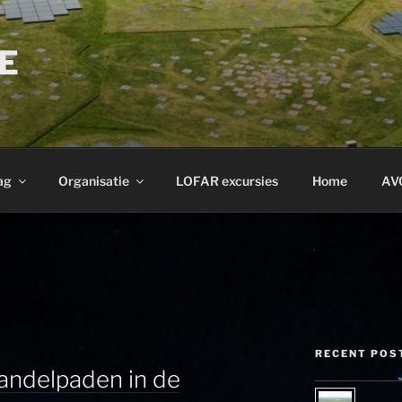
E
ag
Organisatie
LOFAR excursies
Home
AV
RECENT POS
andelpaden in de