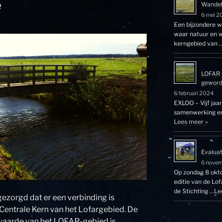
e
Wandel
6 mei 2
Een bijzondere wa
waar natuur en w
kerngebied van 
LOFAR 
gewor
6 februari 2024
EXLOO – Vijf jaa
samenwerking en 
Lees meer »
Evalua
6 nove
Op zondag 8 okto
editie van de Lo
de Stichting …
Le
ezorgd dat er een verbinding is
Centrale Kern van het Lofargebied. De
waarde van het LOFAR-gebied is