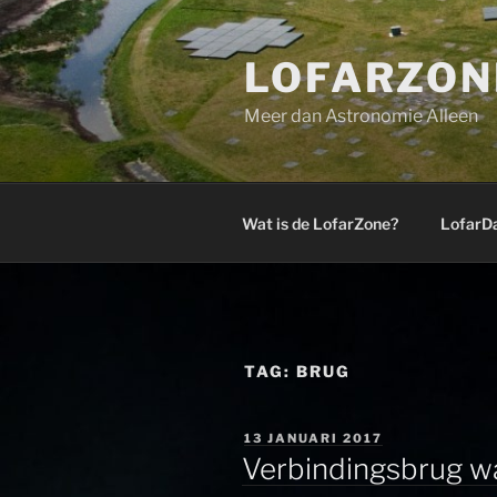
Ga
naar
LOFARZON
de
inhoud
Meer dan Astronomie Alleen
Wat is de LofarZone?
LofarD
TAG:
BRUG
GEPLAATST
13 JANUARI 2017
OP
Verbindingsbrug w