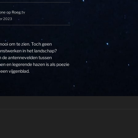
one op Roeg.tv
er 2023
 mooi om te zien. Toch geen
unstwerken in het landschap?
an de antennevelden tussen
n en legerende hazen is als poezie
een vijgenblad.