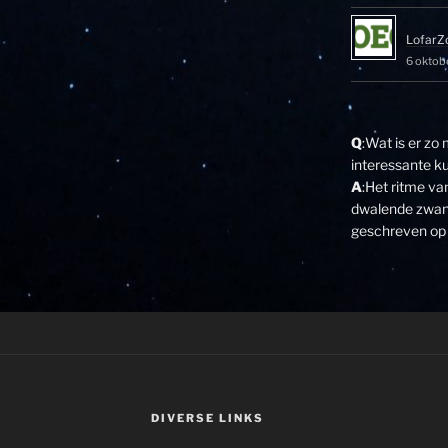
LofarZ
6 oktob
Q
:Wat is er zo
interessante k
A
:Het ritme v
dwalende zwane
geschreven op 
DIVERSE LINKS