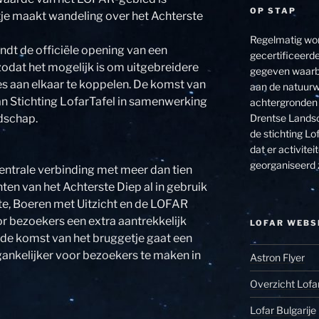
OP STAP
tje maakt wandeling over het Achterste
Regelmatig wor
t de officiële opening van een
gecertificeerde
 zodat het mogelijk is om uitgebreidere
gegeven waarbi
s aan elkaar te koppelen. De komst van
aan de natuurw
 van Stichting LofarTafel in samenwerking
achtergronden 
Drentse Landsc
dschap.
de stichting Lof
dat er activit
georganiseerd 
entrale verbinding met meer dan tien
en van het Achterste Diep al in gebruik
te, Boeren met Uitzicht en de LOFAR
r bezoekers een extra aantrekkelijk
LOFAR WEBS
 de komst van het bruggetje gaat een
ankelijker voor bezoekers te maken in
Astron Flyer
Overzicht Lofa
Lofar Bulgarije