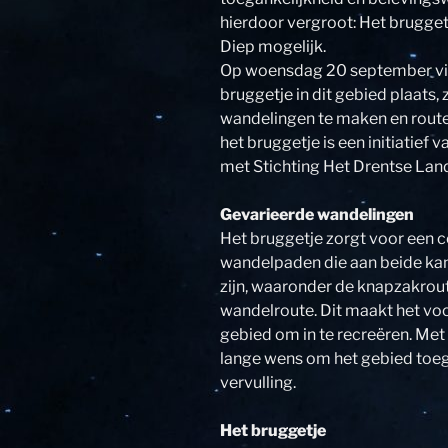
hierdoor vergroot: Het brugge
Diep mogelijk.
Op woensdag 20 september vind
bruggetje in dit gebied plaats,
wandelingen te maken en route
het bruggetje is een initiatief
met Stichting Het Drentse Lan
Gevarieerde wandelingen
Het bruggetje zorgt voor een c
wandelpaden die aan beide kant
zijn, waaronder de knapzakrou
wandelroute. Dit maakt het voo
gebied om in te recreëren. Met
lange wens om het gebied toeg
vervulling.
Het bruggetje