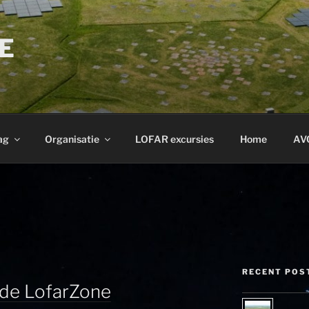
E
ag
Organisatie
LOFAR excursies
Home
AV
RECENT POS
n de LofarZone