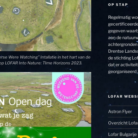
OP STAP
Regelmatig wor
gecertificeerde
gegeven waarbi
aan de natuurw
achtergronden 
Drentse Landsc
erse Were Watching” Intallatie in het hart van de
de stichting Lof
op LOFAR Into Nature: TIme Horizons 2023.
dat er activit
georganiseerd 
LOFAR WEBS
Astron Flyer
Overzicht Lofa
Lofar Bulgarije