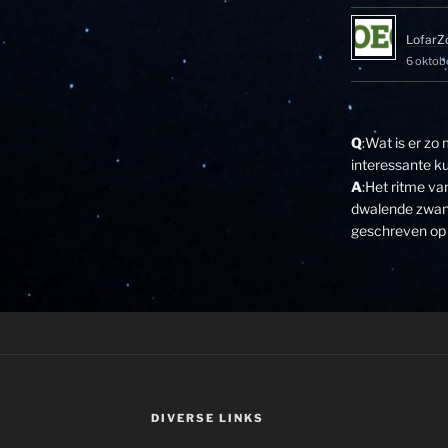
LofarZ
6 oktob
Q
:Wat is er zo
interessante k
A
:Het ritme v
dwalende zwane
geschreven op 
DIVERSE LINKS