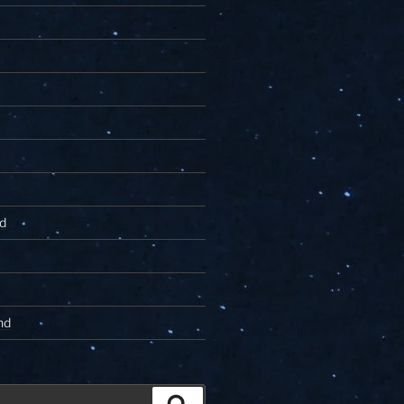
d
nd
Zoeken