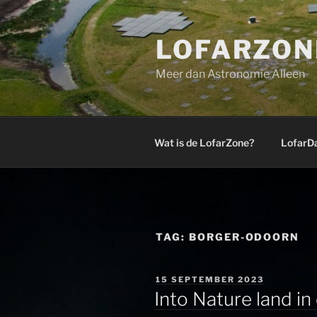
Ga
naar
LOFARZON
de
inhoud
Meer dan Astronomie Alleen
Wat is de LofarZone?
LofarD
TAG:
BORGER-ODOORN
GEPLAATST
15 SEPTEMBER 2023
OP
Into Nature land i