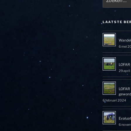
naar:
LAATSTE BE
Wandel
6 mei 2
LOFAR 
29 apri
LOFAR 
gewor
6 februari 2024
Evalua
6 nove