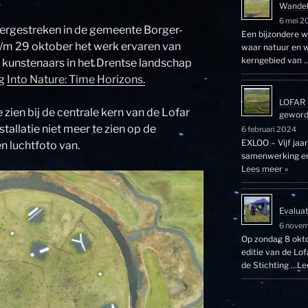
Wandel
6 mei 2
eergestreken in de gemeente Borger-
Een bijzondere wa
 t/m 29 oktober het werk ervaren van
waar natuur en w
kerngebied van 
 kunstenaars in het Drentse landschap
ng
Into Nature: Time Horizons.
LOFAR 
 zien bij de centrale kern van de Lofar
gewor
tallatie niet meer te zien op de
6 februari 2024
EXLOO – Vijf jaa
n luchtfoto van.
samenwerking en 
Lees meer »
Evalua
6 nove
Op zondag 8 okto
editie van de Lo
de Stichting …
Le