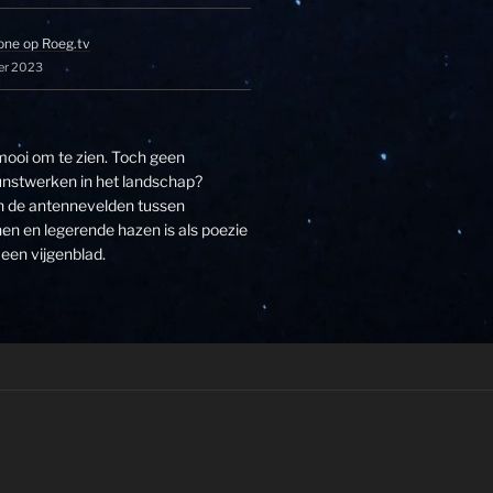
one op Roeg.tv
er 2023
 mooi om te zien. Toch geen
unstwerken in het landschap?
an de antennevelden tussen
n en legerende hazen is als poezie
een vijgenblad.