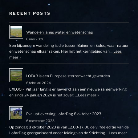
RECENT POSTS
Wandelen langs water en wetenschap
6 mei 2026
Een bijzondere wandeling is die tussen Buinen en Exloo, waar natuur
en wetenschap elkaar raken. Hier ligt het kerngebied van …
Lees
meer »
LOFAR is een Europese sterrenwacht geworden
6 februari 2024
EXLOO – Vijf jaar lang is er gewerkt aan een nieuwe samenwerking
en sinds 24 januari 2024 is het zover: …
Lees meer »
Evaluatieverslag LofarDag 8 oktober 2023
6 november 2023
Op zondag 8 oktober 2023 is van 12.00-17.00 de vijfde editie van de
LofarDag georganiseerd onder leiding van de Stichting …
Lees meer