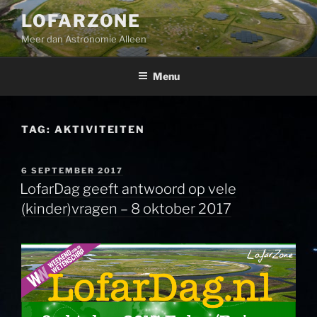
Ga
LOFARZONE
naar
Meer dan Astronomie Alleen
de
inhoud
Menu
TAG:
AKTIVITEITEN
GEPLAATST
6 SEPTEMBER 2017
OP
LofarDag geeft antwoord op vele
(kinder)vragen – 8 oktober 2017