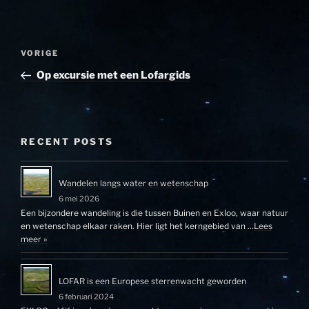
Bericht
Vorig
VORIGE
navigatie
bericht
Op excursie met een Lofargids
RECENT POSTS
Wandelen langs water en wetenschap
6 mei 2026
Een bijzondere wandeling is die tussen Buinen en Exloo, waar natuur
en wetenschap elkaar raken. Hier ligt het kerngebied van …
Lees
meer »
LOFAR is een Europese sterrenwacht geworden
6 februari 2024