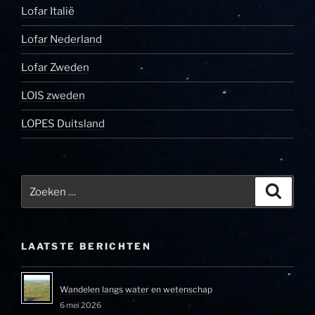
Lofar Italië
Lofar Nederland
Lofar Zweden
LOIS zweden
LOPES Duitsland
Zoeken
Zoeke
naar:
LAATSTE BERICHTEN
Wandelen langs water en wetenschap
6 mei 2026