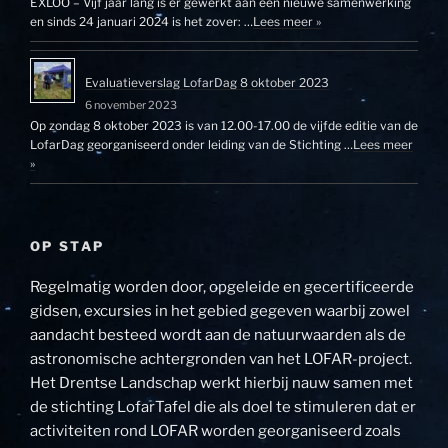
EXLOO – Vijf jaar lang is er gewerkt aan een nieuwe samenwerking
en sinds 24 januari 2024 is het zover: …
Lees meer »
Evaluatieverslag LofarDag 8 oktober 2023
6 november 2023
Op zondag 8 oktober 2023 is van 12.00-17.00 de vijfde editie van de
LofarDag georganiseerd onder leiding van de Stichting …
Lees meer
»
OP STAP
Regelmatig worden door, opgeleide en gecertificeerde
gidsen, excursies in het gebied gegeven waarbij zowel
aandacht besteed wordt aan de natuurwaarden als de
astronomische achtergronden van het LOFAR-project.
Het Drentse Landschap werkt hierbij nauw samen met
de stichting LofarTafel die als doel te stimuleren dat er
activiteiten rond LOFAR worden georganiseerd zoals