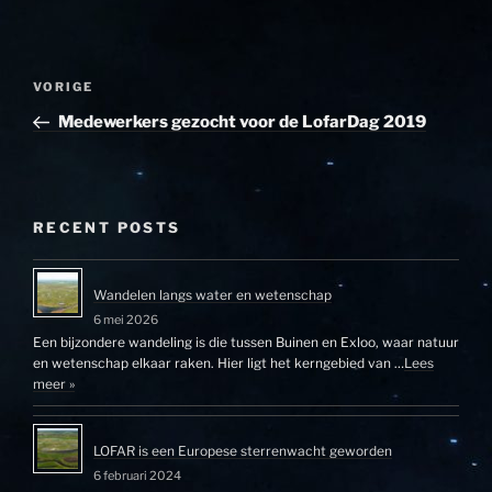
Bericht
Vorig
VORIGE
navigatie
bericht
Medewerkers gezocht voor de LofarDag 2019
RECENT POSTS
Wandelen langs water en wetenschap
6 mei 2026
Een bijzondere wandeling is die tussen Buinen en Exloo, waar natuur
en wetenschap elkaar raken. Hier ligt het kerngebied van …
Lees
meer »
LOFAR is een Europese sterrenwacht geworden
6 februari 2024