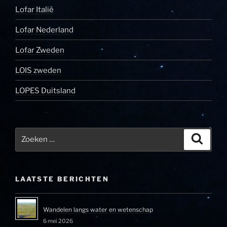
Lofar Italië
Lofar Nederland
Lofar Zweden
LOIS zweden
LOPES Duitsland
Zoeken
Zoeke
naar:
LAATSTE BERICHTEN
Wandelen langs water en wetenschap
6 mei 2026