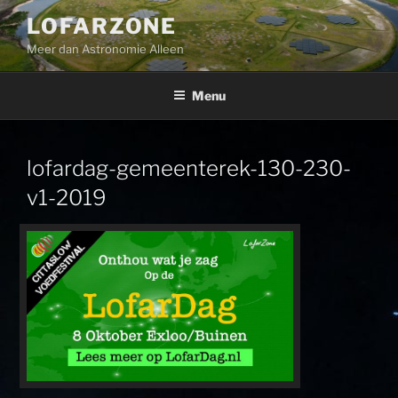
Ga
LOFARZONE
naar
Meer dan Astronomie Alleen
de
inhoud
Menu
lofardag-gemeenterek-130-230-
v1-2019