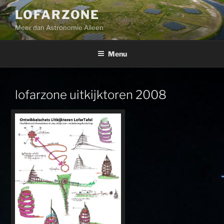
Ga
LOFARZONE
naar
Meer dan Astronomie Alleen
de
inhoud
Menu
lofarzone uitkijktoren 2008