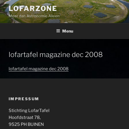
Ga
LOFARZONE
naar
Meer dan Astronomie Alleen
de
inhoud
Menu
lofartafel magazine dec 2008
lofartafel magazine dec 2008
IMPRESSUM
Stichting LofarTafel
Hoofdstraat 78,
9525 PH BUINEN