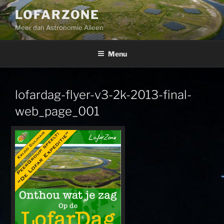
Ga
LOFARZONE
naar
Meer dan Astronomie Alleen
de
inhoud
Menu
lofardag-flyer-v3-2k-2013-final-
web_page_001