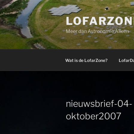
Ga
naar
LOFARZON
de
inhoud
Meer dan Astronomie Alleen
Wat is de LofarZone?
LofarD
nieuwsbrief-04-
oktober2007