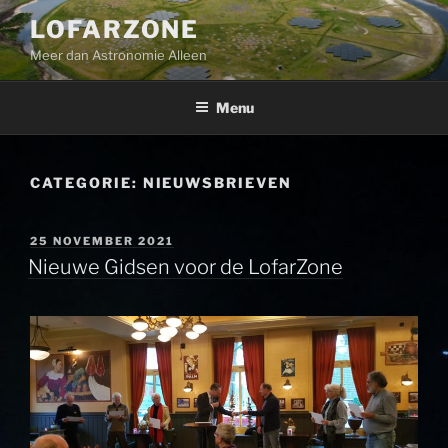
Ga
LOFARZONE
naar
Meer dan Astronomie Alleen
de
inhoud
Menu
CATEGORIE:
NIEUWSBRIEVEN
GEPLAATST
25 NOVEMBER 2021
OP
Nieuwe Gidsen voor de LofarZone